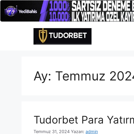
İçeriğe
atla
Ay:
Temmuz 202
Tudorbet Para Yatı
Temmuz 31, 2024
Yazarı:
admin