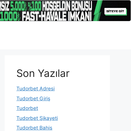
Son Yazılar
Tudorbet Adresi
Tudorbet Giriş
Tudorbet
Tudorbet Şikayeti
Tudorbet Bahis