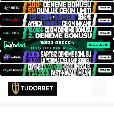
İçeriğe
atla
Menü