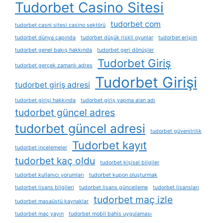
Tudorbet Casino Sitesi
tudorbet com
tudorbet casni sitesi casino sektörü
tudorbet dünya çapında
tudorbet düşük riskli oyunlar
tudorbet erişim
tudorbet genel bakış hakkında
tudorbet geri dönüşler
Tudorbet Giriş
tudorbet gerçek zamanlı adres
Tudorbet Girişi
tudorbet giriş adresi
tudorbet girişi hakkında
tudorbet giriş yapma alan adı
tudorbet güncel adres
tudorbet güncel adresi
tudorbet güvenilrilik
Tudorbet kayıt
tudorbet i̇ncelemeler
tudorbet kaç oldu
tudorbet kişisel bilgiler
tudorbet kullanıcı yorumları
tudorbet kupon oluşturmak
tudorbet lisans bilgileri
tudorbet lisans güncelleme
tudorbet lisansları
tudorbet maç izle
tudorbet masaüstü kaynaklar
tudorbet maç yayın
tudorbet mobil bahis uygulaması