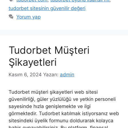
tudorbet sitesinin güvenilir değeri
Yorum yap
Tudorbet Müşteri
Şikayetleri
Kasım 6, 2024
Yazarı:
admin
Tudorbet müşteri şikayetleri web sitesi
güvenilirliği, güler yüzlülüğü ve yetkin personeli
sayesinde hızla genişlemekte ve ilgi
görmektedir. Tudorbet katılmak istiyorsanız web
sitesindeki üyelik formunu doldurarak kolayca
bahis oynayabilirsiniz. Bu platform, finansal