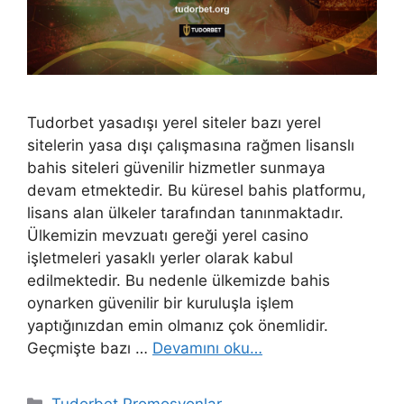
Tudorbet yasadışı yerel siteler bazı yerel
sitelerin yasa dışı çalışmasına rağmen lisanslı
bahis siteleri güvenilir hizmetler sunmaya
devam etmektedir. Bu küresel bahis platformu,
lisans alan ülkeler tarafından tanınmaktadır.
Ülkemizin mevzuatı gereği yerel casino
işletmeleri yasaklı yerler olarak kabul
edilmektedir. Bu nedenle ülkemizde bahis
oynarken güvenilir bir kuruluşla işlem
yaptığınızdan emin olmanız çok önemlidir.
Geçmişte bazı …
Devamını oku…
Kategoriler
Tudorbet Promosyonlar