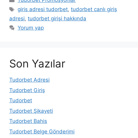
Tudorbet Promosyonlar
Etiketler
giris adresi tudorbet
,
tudorbet canlı giriş
adresi
,
tudorbet girişi hakkında
Yorum yap
Son Yazılar
Tudorbet Adresi
Tudorbet Giriş
Tudorbet
Tudorbet Şikayeti
Tudorbet Bahis
Tudorbet Belge Gönderimi