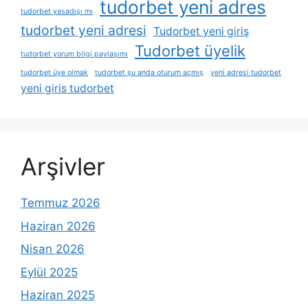
tudorbet yeni adres
tudorbet yasadışı mı
tudorbet yeni adresi
Tudorbet yeni giriş
Tudorbet üyelik
tudorbet yorum bilgi paylaşımı
tudorbet üye olmak
tudorbet şu anda oturum açmış
yeni adresi tudorbet
yeni giris tudorbet
Arşivler
Temmuz 2026
Haziran 2026
Nisan 2026
Eylül 2025
Haziran 2025