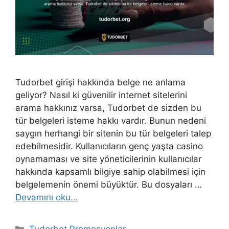
Tudorbet girişi hakkında belge ne anlama
geliyor? Nasıl ki güvenilir internet sitelerini
arama hakkınız varsa, Tudorbet de sizden bu
tür belgeleri isteme hakkı vardır. Bunun nedeni
saygın herhangi bir sitenin bu tür belgeleri talep
edebilmesidir. Kullanıcıların genç yaşta casino
oynamaması ve site yöneticilerinin kullanıcılar
hakkında kapsamlı bilgiye sahip olabilmesi için
belgelemenin önemi büyüktür. Bu dosyaları …
Devamını oku…
Kategoriler