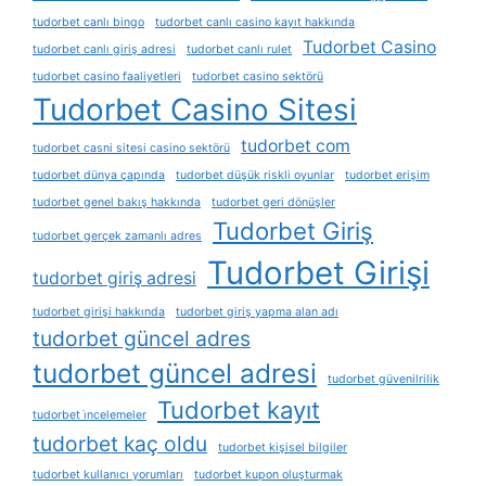
tudorbet canlı bingo
tudorbet canlı casino kayıt hakkında
Tudorbet Casino
tudorbet canlı giriş adresi
tudorbet canlı rulet
tudorbet casino faaliyetleri
tudorbet casino sektörü
Tudorbet Casino Sitesi
tudorbet com
tudorbet casni sitesi casino sektörü
tudorbet dünya çapında
tudorbet düşük riskli oyunlar
tudorbet erişim
tudorbet genel bakış hakkında
tudorbet geri dönüşler
Tudorbet Giriş
tudorbet gerçek zamanlı adres
Tudorbet Girişi
tudorbet giriş adresi
tudorbet girişi hakkında
tudorbet giriş yapma alan adı
tudorbet güncel adres
tudorbet güncel adresi
tudorbet güvenilrilik
Tudorbet kayıt
tudorbet i̇ncelemeler
tudorbet kaç oldu
tudorbet kişisel bilgiler
tudorbet kullanıcı yorumları
tudorbet kupon oluşturmak