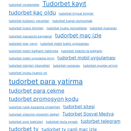
Tudorbet kayıt
tudorbet i̇ncelemeler
tudorbet kaç oldu
tudorbet kişisel bilgiler
tudorbet kullanıcı yorumları
tudorbet kupon oluşturmak
tudorbet lisans bilgileri
tudorbet lisans güncelleme
tudorbet lisansları
tudorbet maç izle
tudorbet masaüstü kaynaklar
tudorbet maç yayın
tudorbet mobil bahis uygulaması
tudorbet mobil bağlantı hakkında
tudorbet mobile i̇le bağlantı
tudorbet mobil uygulaması
tudorbet mobil uygulama girişi
tudorbet müşteri şikayetleri
tudorbet numarası
tudorbet oyunlar erişim
tudorbet oyunu lisanslı mı
tudorbet para yatirma
tudorbet para çekme
tudorbet promosyon kodu
tudorbet sitesi
tudorbet ruleti kazanma stratejileri
Tudorbet Sosyal Medya
tudorbet sitesinin güvenilir değeri
tudorbet telegram
tudorbet spor bahisleri
tudorbet tavla oynadı
tudorbet tv
tudorbet tv canli maç izle