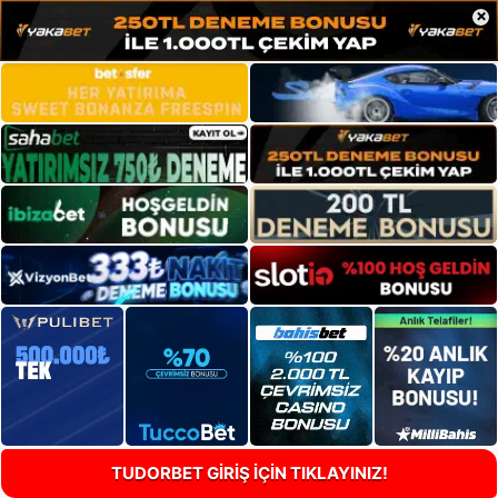
×
TUDORBET GİRİŞ İÇİN TIKLAYINIZ!