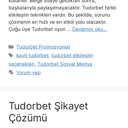
kullanılır. Belge siteye geldikten sonra,
başkalarıyla paylaşılmayacaktır. Tudorbet farklı
etkileşim teknikleri vardır. Bu şekilde, sorunu
çözmenin en hızlı ve en etkili yolu olacaktır.
Çoğu üye Tudorbet oyun …
Devamını oku…
Kategoriler
Tudorbet Promosyonlar
Etiketler
kayit tudorbet
,
tudorbet etkileşim
seçenekleri
,
Tudorbet Sosyal Medya
Yorum yap
Tudorbet Şikayet
Çözümü