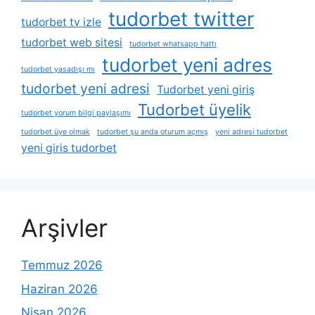
tudorbet twitter
tudorbet tv izle
tudorbet web sitesi
tudorbet whatsapp hattı
tudorbet yeni adres
tudorbet yasadışı mı
tudorbet yeni adresi
Tudorbet yeni giriş
Tudorbet üyelik
tudorbet yorum bilgi paylaşımı
tudorbet üye olmak
tudorbet şu anda oturum açmış
yeni adresi tudorbet
yeni giris tudorbet
Arşivler
Temmuz 2026
Haziran 2026
Nisan 2026