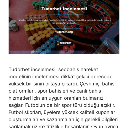
Tudorbet incelemesi seobahis hareket
modelinin incelenmesi dikkat çekici derecede
yüksek bir sınırı ortaya çıkardı. Çevrimiçi bahis
platformları, spor bahisleri ve canlı bahis
hizmetleri için en uygun oranları bulmanızı
sağlar. Futbolun da bir spor türü olduğu açıktır.
Futbol skorları, üyelere yüksek kaliteli kuponlar
oluşturmaları ve kazanmaları için gerekli bilgileri
sağlamak üzere titizlikle hesaplanır. Oyun ayrıca