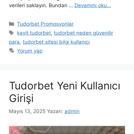
verileri saklayın. Bundan …
Devamını oku…
Kategoriler
Tudorbet Promosyonlar
Etiketler
kayit tudorbet
,
tudorbet neden güvenilir
para
,
tudorbet sitesi bilgi kullanıcı
Yorum yap
Tudorbet Yeni Kullanıcı
Girişi
Mayıs 13, 2025
Yazarı:
admin