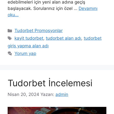
edebilmeleri için yeni alan adına geçiş
başlayacak. Sorularınız için özel …
Devamını
oku…
Kategoriler
Tudorbet Promosyonlar
Etiketler
kayit tudorbet
,
tudorbet alan adı
,
tudorbet
giriş yapma alan adı
Yorum yap
Tudorbet İncelemesi
Nisan 20, 2024
Yazarı:
admin