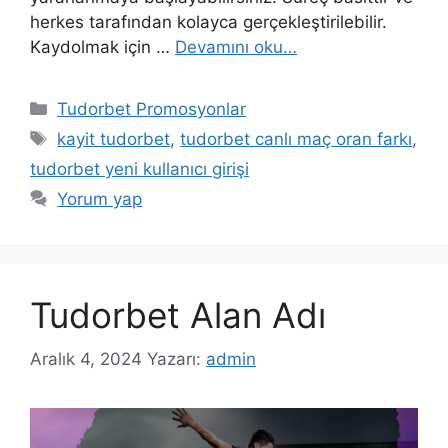
herkes tarafından kolayca gerçekleştirilebilir.
Kaydolmak için …
Devamını oku…
Kategoriler
Tudorbet Promosyonlar
Etiketler
kayit tudorbet
,
tudorbet canlı maç oran farkı
,
tudorbet yeni kullanıcı girişi
Yorum yap
Tudorbet Alan Adı
Aralık 4, 2024
Yazarı:
admin