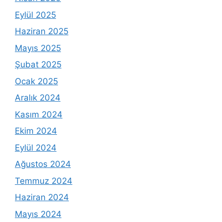
Eylül 2025
Haziran 2025
Mayıs 2025
Şubat 2025
Ocak 2025
Aralık 2024
Kasım 2024
Ekim 2024
Eylül 2024
Ağustos 2024
Temmuz 2024
Haziran 2024
Mayıs 2024