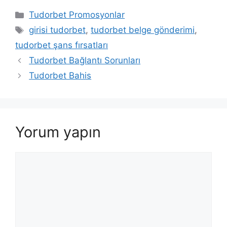
Kategoriler
Tudorbet Promosyonlar
Etiketler
girisi tudorbet
,
tudorbet belge gönderimi
,
tudorbet şans fırsatları
Tudorbet Bağlantı Sorunları
Tudorbet Bahis
Yorum yapın
Yorum