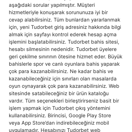
aşağıdaki sorular yapılmıştır. Müşteri
hizmetleriyle konuşarak sorununuza iyi bir
cevap alabilirsiniz. Tüm bunlardan yararlanmak
için, yeni Tudorbet giriş adresiniz hakkında bilgi
almak için sayfayı kontrol ederek hesap açma
işlemini başlatabilirsiniz. Tudorbet bahis sitesi,
hesabı silmesinin nedenidir. Tudorbet üyelere
geri çekilme sınırının ötesine hizmet eder. Büyük
bahislerle spor ve canlı oyunlara bahis yaparak
çok para kazanabilirsiniz. Ne kadar bahis ve
kazanabileceğiniz için sınırları olan masalarda
oyun oynayarak çok para kazanabilirsiniz. Web
sitesinde satabileceğiniz bir ürün kataloğu
vardır. Tüm seçenekleri birleştirirseniz basit bir
işlem yapmak için Tudorbet çıkış yöntemini
kullanabilirsiniz. Birincisi, Google Play Store
veya App Store’dan indirebileceğiniz mobil
uygulamadır. Hesabınızı Tudorbet web