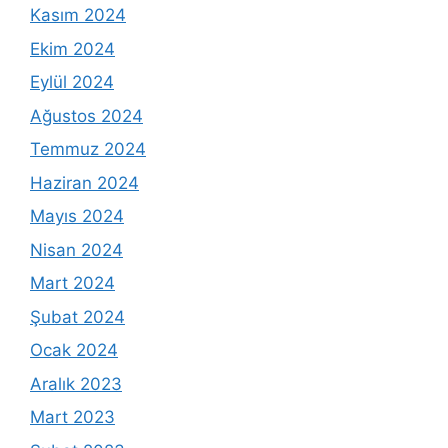
Kasım 2024
Ekim 2024
Eylül 2024
Ağustos 2024
Temmuz 2024
Haziran 2024
Mayıs 2024
Nisan 2024
Mart 2024
Şubat 2024
Ocak 2024
Aralık 2023
Mart 2023