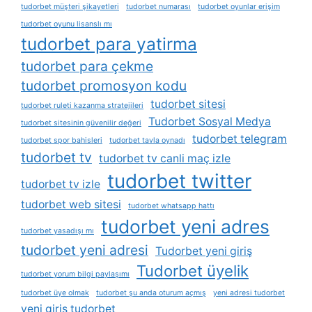
tudorbet müşteri şikayetleri
tudorbet numarası
tudorbet oyunlar erişim
tudorbet oyunu lisanslı mı
tudorbet para yatirma
tudorbet para çekme
tudorbet promosyon kodu
tudorbet sitesi
tudorbet ruleti kazanma stratejileri
Tudorbet Sosyal Medya
tudorbet sitesinin güvenilir değeri
tudorbet telegram
tudorbet spor bahisleri
tudorbet tavla oynadı
tudorbet tv
tudorbet tv canli maç izle
tudorbet twitter
tudorbet tv izle
tudorbet web sitesi
tudorbet whatsapp hattı
tudorbet yeni adres
tudorbet yasadışı mı
tudorbet yeni adresi
Tudorbet yeni giriş
Tudorbet üyelik
tudorbet yorum bilgi paylaşımı
tudorbet üye olmak
tudorbet şu anda oturum açmış
yeni adresi tudorbet
yeni giris tudorbet