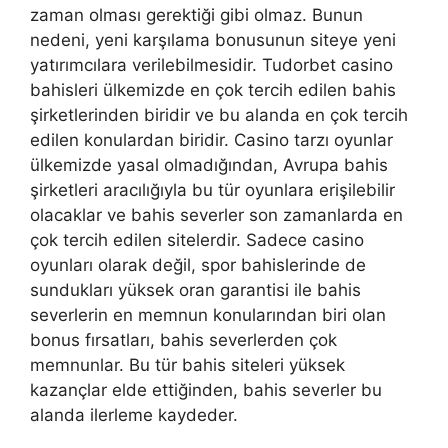
zaman olması gerektiği gibi olmaz. Bunun
nedeni, yeni karşılama bonusunun siteye yeni
yatırımcılara verilebilmesidir. Tudorbet casino
bahisleri ülkemizde en çok tercih edilen bahis
şirketlerinden biridir ve bu alanda en çok tercih
edilen konulardan biridir. Casino tarzı oyunlar
ülkemizde yasal olmadığından, Avrupa bahis
şirketleri aracılığıyla bu tür oyunlara erişilebilir
olacaklar ve bahis severler son zamanlarda en
çok tercih edilen sitelerdir. Sadece casino
oyunları olarak değil, spor bahislerinde de
sundukları yüksek oran garantisi ile bahis
severlerin en memnun konularından biri olan
bonus fırsatları, bahis severlerden çok
memnunlar. Bu tür bahis siteleri yüksek
kazançlar elde ettiğinden, bahis severler bu
alanda ilerleme kaydeder.