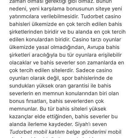
zaman olması gerektiği gibi olmaz. Bunun
nedeni, yeni karşılama bonusunun siteye yeni
yatırımcılara verilebilmesidir. Tudorbet casino
bahisleri ülkemizde en çok tercih edilen bahis
şirketlerinden biridir ve bu alanda en çok tercih
edilen konulardan biridir. Casino tarzı oyunlar
ülkemizde yasal olmadığından, Avrupa bahis
şirketleri aracılığıyla bu tür oyunlara erişilebilir
olacaklar ve bahis severler son zamanlarda en
çok tercih edilen sitelerdir. Sadece casino
oyunları olarak değil, spor bahislerinde de
sundukları yüksek oran garantisi ile bahis
severlerin en memnun konularından biri olan
bonus fırsatları, bahis severlerden çok
memnunlar. Bu tür bahis siteleri yüksek
kazançlar elde ettiğinden, bahis severler bu
alanda ilerleme kaydeder. Siyah’ı seven
Tudorbet mobil katılım belge gönderimi
mobil