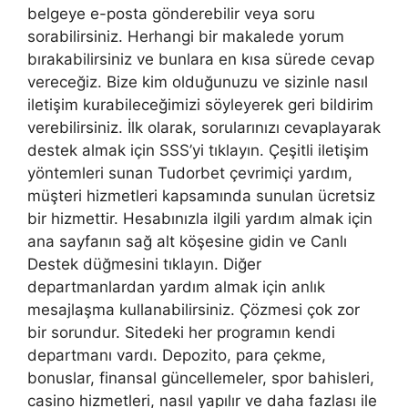
belgeye e-posta gönderebilir veya soru
sorabilirsiniz. Herhangi bir makalede yorum
bırakabilirsiniz ve bunlara en kısa sürede cevap
vereceğiz. Bize kim olduğunuzu ve sizinle nasıl
iletişim kurabileceğimizi söyleyerek geri bildirim
verebilirsiniz. İlk olarak, sorularınızı cevaplayarak
destek almak için SSS’yi tıklayın. Çeşitli iletişim
yöntemleri sunan Tudorbet çevrimiçi yardım,
müşteri hizmetleri kapsamında sunulan ücretsiz
bir hizmettir. Hesabınızla ilgili yardım almak için
ana sayfanın sağ alt köşesine gidin ve Canlı
Destek düğmesini tıklayın. Diğer
departmanlardan yardım almak için anlık
mesajlaşma kullanabilirsiniz. Çözmesi çok zor
bir sorundur. Sitedeki her programın kendi
departmanı vardı. Depozito, para çekme,
bonuslar, finansal güncellemeler, spor bahisleri,
casino hizmetleri, nasıl yapılır ve daha fazlası ile