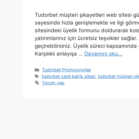
Tudorbet müşteri şikayetleri web sitesi güv
sayesinde hızla genişlemekte ve ilgi görm
sitesindeki üyelik formunu doldurarak kola
yatırımlarınız için ücretsiz teşvikler sağla
geçirebilirsiniz. Üyelik süreci kapsamında g
Karşılıklı anlayışa …
Devamını oku…
Kategoriler
Tudorbet Promosyonlar
Etiketler
tudorbet canlı bahis sitesi
,
tudorbet müşteri şik
Yorum yap