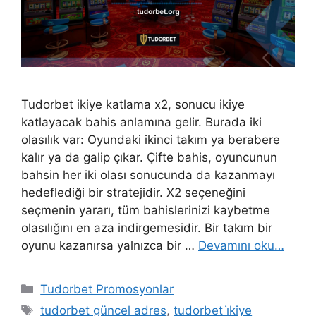
Tudorbet ikiye katlama x2, sonucu ikiye
katlayacak bahis anlamına gelir. Burada iki
olasılık var: Oyundaki ikinci takım ya berabere
kalır ya da galip çıkar. Çifte bahis, oyuncunun
bahsin her iki olası sonucunda da kazanmayı
hedeflediği bir stratejidir. X2 seçeneğini
seçmenin yararı, tüm bahislerinizi kaybetme
olasılığını en aza indirgemesidir. Bir takım bir
oyunu kazanırsa yalnızca bir …
Devamını oku…
Kategoriler
Tudorbet Promosyonlar
Etiketler
tudorbet güncel adres
,
tudorbet i̇kiye