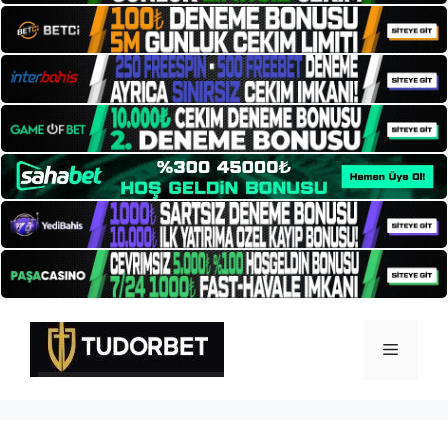
İçeriğe
atla
Menü