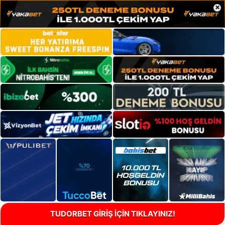
×
TUDORBET GİRİŞ İÇİN TIKLAYINIZ!