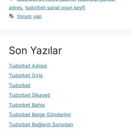
adres
,
tudorbet sanal oyun keyfi
Yorum yap
Son Yazılar
Tudorbet Adresi
Tudorbet Giriş
Tudorbet
Tudorbet Şikayeti
Tudorbet Bahis
Tudorbet Belge Gönderimi
Tudorbet Bağlantı Sorunları