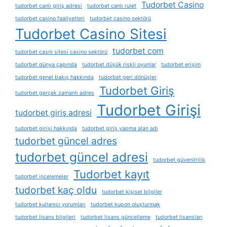
Tudorbet Casino
tudorbet canlı giriş adresi
tudorbet canlı rulet
tudorbet casino faaliyetleri
tudorbet casino sektörü
Tudorbet Casino Sitesi
tudorbet com
tudorbet casni sitesi casino sektörü
tudorbet dünya çapında
tudorbet düşük riskli oyunlar
tudorbet erişim
tudorbet genel bakış hakkında
tudorbet geri dönüşler
Tudorbet Giriş
tudorbet gerçek zamanlı adres
Tudorbet Girişi
tudorbet giriş adresi
tudorbet girişi hakkında
tudorbet giriş yapma alan adı
tudorbet güncel adres
tudorbet güncel adresi
tudorbet güvenilrilik
Tudorbet kayıt
tudorbet i̇ncelemeler
tudorbet kaç oldu
tudorbet kişisel bilgiler
tudorbet kullanıcı yorumları
tudorbet kupon oluşturmak
tudorbet lisans bilgileri
tudorbet lisans güncelleme
tudorbet lisansları