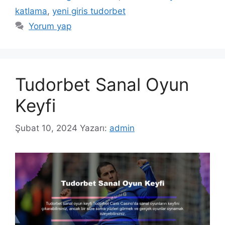
katlama
,
yeni giris tudorbet
Yorum yap
Tudorbet Sanal Oyun
Keyfi
Şubat 10, 2024
Yazarı:
admin