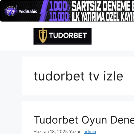
İçeriğe
atla
tudorbet tv izle
Tudorbet Oyun Den
Haziran 18, 2025
Yazarı:
admin