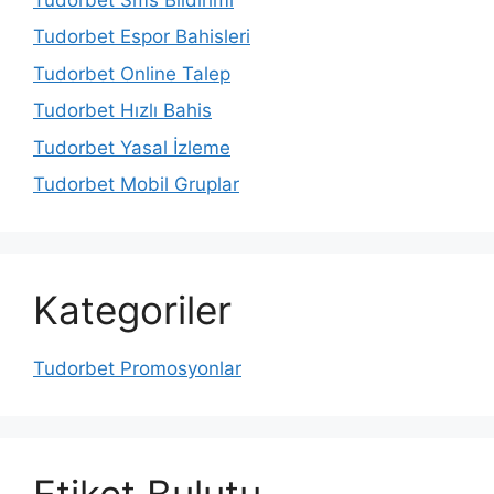
Tudorbet Espor Bahisleri
Tudorbet Online Talep
Tudorbet Hızlı Bahis
Tudorbet Yasal İzleme
Tudorbet Mobil Gruplar
Kategoriler
Tudorbet Promosyonlar