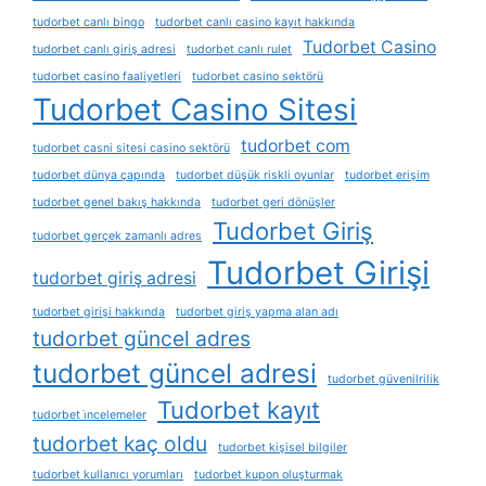
tudorbet canlı bingo
tudorbet canlı casino kayıt hakkında
Tudorbet Casino
tudorbet canlı giriş adresi
tudorbet canlı rulet
tudorbet casino faaliyetleri
tudorbet casino sektörü
Tudorbet Casino Sitesi
tudorbet com
tudorbet casni sitesi casino sektörü
tudorbet dünya çapında
tudorbet düşük riskli oyunlar
tudorbet erişim
tudorbet genel bakış hakkında
tudorbet geri dönüşler
Tudorbet Giriş
tudorbet gerçek zamanlı adres
Tudorbet Girişi
tudorbet giriş adresi
tudorbet girişi hakkında
tudorbet giriş yapma alan adı
tudorbet güncel adres
tudorbet güncel adresi
tudorbet güvenilrilik
Tudorbet kayıt
tudorbet i̇ncelemeler
tudorbet kaç oldu
tudorbet kişisel bilgiler
tudorbet kullanıcı yorumları
tudorbet kupon oluşturmak