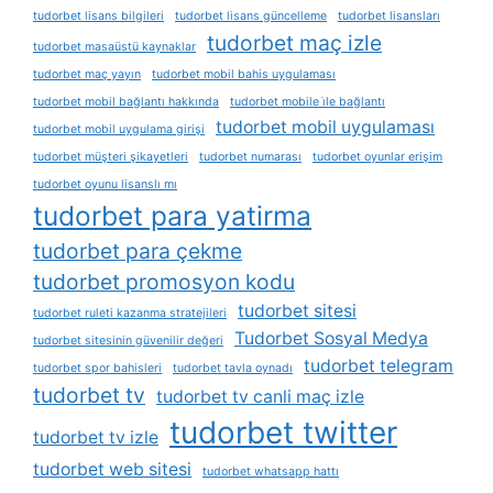
tudorbet lisans bilgileri
tudorbet lisans güncelleme
tudorbet lisansları
tudorbet maç izle
tudorbet masaüstü kaynaklar
tudorbet maç yayın
tudorbet mobil bahis uygulaması
tudorbet mobil bağlantı hakkında
tudorbet mobile i̇le bağlantı
tudorbet mobil uygulaması
tudorbet mobil uygulama girişi
tudorbet müşteri şikayetleri
tudorbet numarası
tudorbet oyunlar erişim
tudorbet oyunu lisanslı mı
tudorbet para yatirma
tudorbet para çekme
tudorbet promosyon kodu
tudorbet sitesi
tudorbet ruleti kazanma stratejileri
Tudorbet Sosyal Medya
tudorbet sitesinin güvenilir değeri
tudorbet telegram
tudorbet spor bahisleri
tudorbet tavla oynadı
tudorbet tv
tudorbet tv canli maç izle
tudorbet twitter
tudorbet tv izle
tudorbet web sitesi
tudorbet whatsapp hattı