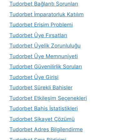
Tudorbet Bağlantı Sorunları
Tudorbet İmparatorluk Katılım
Tudorbet Erişim Problemi
Tudorbet Üye Fırsatları
Tudorbet Üyelik Zorunluluğu
Tudorbet Üye Memnuniyeti
Tudorbet Güvenilirlik Soruları
Tudorbet Üye Girişi
Tudorbet Sürekli Bahisler
Tudorbet Etkileşim Seçenekleri
Tudorbet Bahis İstatistikleri
Tudorbet Şikayet Çözümü
Tudorbet Adres Bilgilendirme
Tudorbet Sms Bildirimi