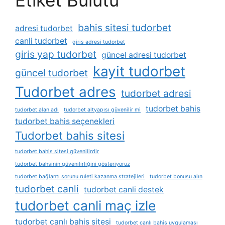
Etiket Bulutu
bahis sitesi tudorbet
adresi tudorbet
canli tudorbet
giris adresi tudorbet
giris yap tudorbet
güncel adresi tudorbet
kayit tudorbet
güncel tudorbet
Tudorbet adres
tudorbet adresi
tudorbet bahis
tudorbet alan adı
tudorbet altyapısı güvenilir mi
tudorbet bahis seçenekleri
Tudorbet bahis sitesi
tudorbet bahis sitesi güvenilirdir
tudorbet bahsinin güvenilirliğini gösteriyoruz
tudorbet bağlantı sorunu ruleti kazanma stratejileri
tudorbet bonusu alın
tudorbet canli
tudorbet canli destek
tudorbet canli maç izle
tudorbet canlı bahis sitesi
tudorbet canlı bahis uygulaması