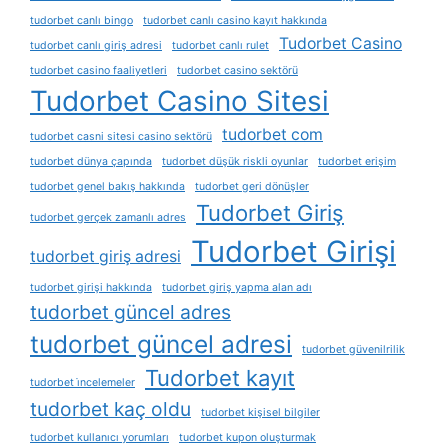
tudorbet canlı bingo
tudorbet canlı casino kayıt hakkında
Tudorbet Casino
tudorbet canlı giriş adresi
tudorbet canlı rulet
tudorbet casino faaliyetleri
tudorbet casino sektörü
Tudorbet Casino Sitesi
tudorbet com
tudorbet casni sitesi casino sektörü
tudorbet dünya çapında
tudorbet düşük riskli oyunlar
tudorbet erişim
tudorbet genel bakış hakkında
tudorbet geri dönüşler
Tudorbet Giriş
tudorbet gerçek zamanlı adres
Tudorbet Girişi
tudorbet giriş adresi
tudorbet girişi hakkında
tudorbet giriş yapma alan adı
tudorbet güncel adres
tudorbet güncel adresi
tudorbet güvenilrilik
Tudorbet kayıt
tudorbet i̇ncelemeler
tudorbet kaç oldu
tudorbet kişisel bilgiler
tudorbet kullanıcı yorumları
tudorbet kupon oluşturmak