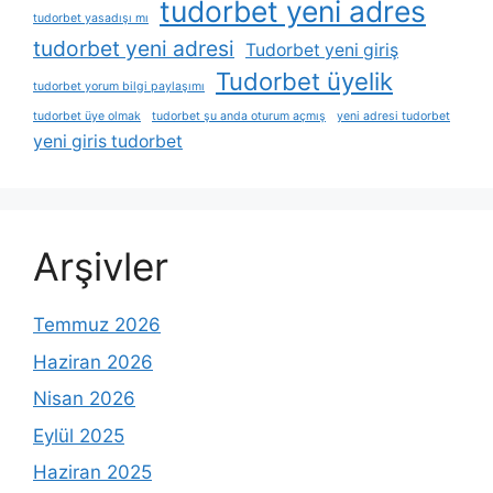
tudorbet yeni adres
tudorbet yasadışı mı
tudorbet yeni adresi
Tudorbet yeni giriş
Tudorbet üyelik
tudorbet yorum bilgi paylaşımı
tudorbet üye olmak
tudorbet şu anda oturum açmış
yeni adresi tudorbet
yeni giris tudorbet
Arşivler
Temmuz 2026
Haziran 2026
Nisan 2026
Eylül 2025
Haziran 2025