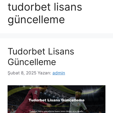
tudorbet lisans
güncelleme
Tudorbet Lisans
Güncelleme
Şubat 8, 2025
Yazarı:
admin