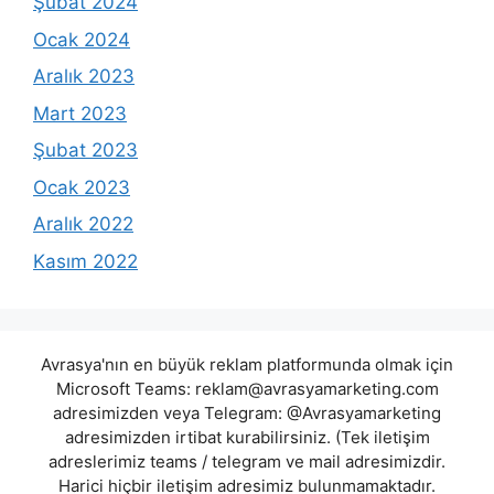
Şubat 2024
Ocak 2024
Aralık 2023
Mart 2023
Şubat 2023
Ocak 2023
Aralık 2022
Kasım 2022
Avrasya'nın en büyük reklam platformunda olmak için
Microsoft Teams:
reklam@avrasyamarketing.com
adresimizden veya Telegram: @Avrasyamarketing
adresimizden irtibat kurabilirsiniz. (Tek iletişim
adreslerimiz teams / telegram ve mail adresimizdir.
Harici hiçbir iletişim adresimiz bulunmamaktadır.