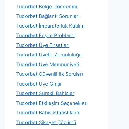
Tudorbet Belge Gönderimi
Tudorbet Bağlantı Sorunları
Tudorbet İmparatorluk Katılım
Tudorbet Erişim Problemi
Tudorbet Üye Fırsatları
Tudorbet Üyelik Zorunluluğu
Tudorbet Üye Memnuniyeti
Tudorbet Güvenilirlik Soruları
Tudorbet Üye Girişi
Tudorbet Sürekli Bahisler
Tudorbet Etkileşim Seçenekleri
Tudorbet Bahis İstatistikleri
Tudorbet Şikayet Çözümü