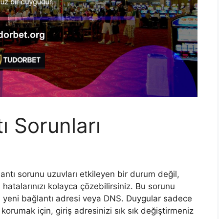
ı Sorunları
ntı sorunu uzuvları etkileyen bir durum değil,
hatalarınızı kolayca çözebilirsiniz. Bu sorunu
: yeni bağlantı adresi veya DNS. Duygular sadece
orumak için, giriş adresinizi sık sık değiştirmeniz