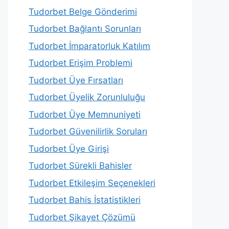
Tudorbet Belge Gönderimi
Tudorbet Bağlantı Sorunları
Tudorbet İmparatorluk Katılım
Tudorbet Erişim Problemi
Tudorbet Üye Fırsatları
Tudorbet Üyelik Zorunluluğu
Tudorbet Üye Memnuniyeti
Tudorbet Güvenilirlik Soruları
Tudorbet Üye Girişi
Tudorbet Sürekli Bahisler
Tudorbet Etkileşim Seçenekleri
Tudorbet Bahis İstatistikleri
Tudorbet Şikayet Çözümü