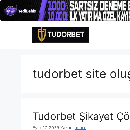
İçeriğe
atla
tudorbet site ol
Tudorbet Şikayet Ç
Eylül 17, 2025
Yazarı:
admin