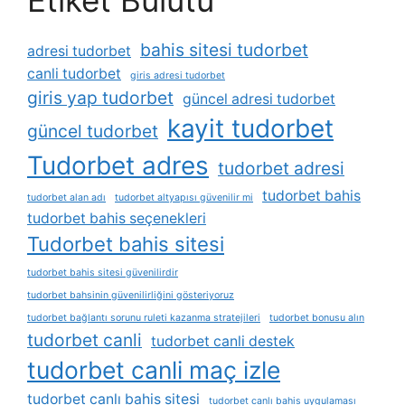
Etiket Bulutu
bahis sitesi tudorbet
adresi tudorbet
canli tudorbet
giris adresi tudorbet
giris yap tudorbet
güncel adresi tudorbet
kayit tudorbet
güncel tudorbet
Tudorbet adres
tudorbet adresi
tudorbet bahis
tudorbet alan adı
tudorbet altyapısı güvenilir mi
tudorbet bahis seçenekleri
Tudorbet bahis sitesi
tudorbet bahis sitesi güvenilirdir
tudorbet bahsinin güvenilirliğini gösteriyoruz
tudorbet bağlantı sorunu ruleti kazanma stratejileri
tudorbet bonusu alın
tudorbet canli
tudorbet canli destek
tudorbet canli maç izle
tudorbet canlı bahis sitesi
tudorbet canlı bahis uygulaması