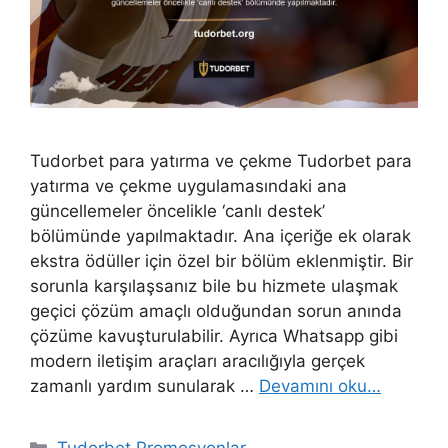
Tudorbet para yatırma ve çekme Tudorbet para
yatırma ve çekme uygulamasındaki ana
güncellemeler öncelikle ‘canlı destek’
bölümünde yapılmaktadır. Ana içeriğe ek olarak
ekstra ödüller için özel bir bölüm eklenmiştir. Bir
sorunla karşılaşsanız bile bu hizmete ulaşmak
geçici çözüm amaçlı olduğundan sorun anında
çözüme kavuşturulabilir. Ayrıca Whatsapp gibi
modern iletişim araçları aracılığıyla gerçek
zamanlı yardım sunularak …
Devamını oku…
Kategoriler