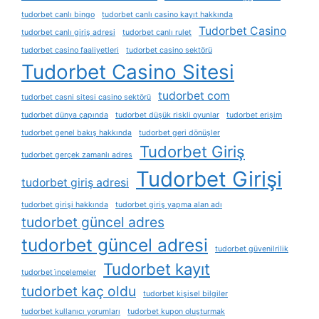
tudorbet canlı bingo
tudorbet canlı casino kayıt hakkında
Tudorbet Casino
tudorbet canlı giriş adresi
tudorbet canlı rulet
tudorbet casino faaliyetleri
tudorbet casino sektörü
Tudorbet Casino Sitesi
tudorbet com
tudorbet casni sitesi casino sektörü
tudorbet dünya çapında
tudorbet düşük riskli oyunlar
tudorbet erişim
tudorbet genel bakış hakkında
tudorbet geri dönüşler
Tudorbet Giriş
tudorbet gerçek zamanlı adres
Tudorbet Girişi
tudorbet giriş adresi
tudorbet girişi hakkında
tudorbet giriş yapma alan adı
tudorbet güncel adres
tudorbet güncel adresi
tudorbet güvenilrilik
Tudorbet kayıt
tudorbet i̇ncelemeler
tudorbet kaç oldu
tudorbet kişisel bilgiler
tudorbet kullanıcı yorumları
tudorbet kupon oluşturmak