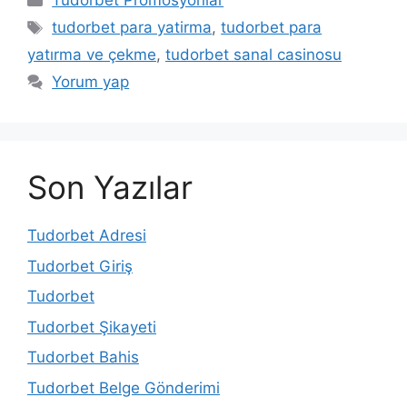
Tudorbet Promosyonlar
Etiketler
tudorbet para yatirma
,
tudorbet para
yatırma ve çekme
,
tudorbet sanal casinosu
Yorum yap
Son Yazılar
Tudorbet Adresi
Tudorbet Giriş
Tudorbet
Tudorbet Şikayeti
Tudorbet Bahis
Tudorbet Belge Gönderimi