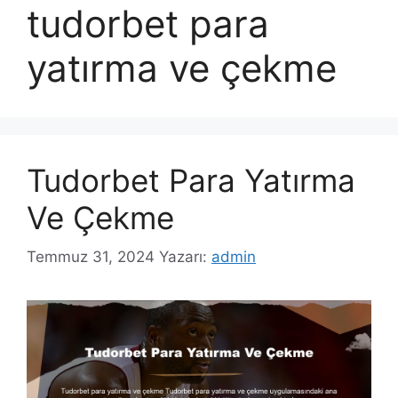
tudorbet para
yatırma ve çekme
Tudorbet Para Yatırma
Ve Çekme
Temmuz 31, 2024
Yazarı:
admin