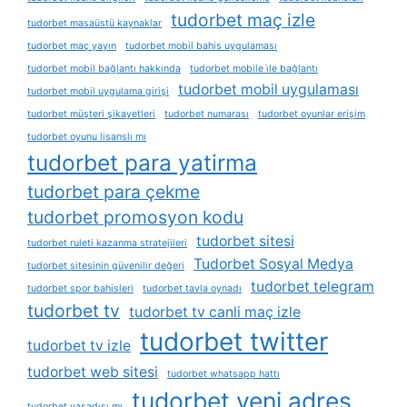
tudorbet maç izle
tudorbet masaüstü kaynaklar
tudorbet maç yayın
tudorbet mobil bahis uygulaması
tudorbet mobil bağlantı hakkında
tudorbet mobile i̇le bağlantı
tudorbet mobil uygulaması
tudorbet mobil uygulama girişi
tudorbet müşteri şikayetleri
tudorbet numarası
tudorbet oyunlar erişim
tudorbet oyunu lisanslı mı
tudorbet para yatirma
tudorbet para çekme
tudorbet promosyon kodu
tudorbet sitesi
tudorbet ruleti kazanma stratejileri
Tudorbet Sosyal Medya
tudorbet sitesinin güvenilir değeri
tudorbet telegram
tudorbet spor bahisleri
tudorbet tavla oynadı
tudorbet tv
tudorbet tv canli maç izle
tudorbet twitter
tudorbet tv izle
tudorbet web sitesi
tudorbet whatsapp hattı
tudorbet yeni adres
tudorbet yasadışı mı