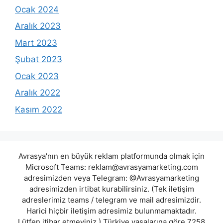
Ocak 2024
Aralık 2023
Mart 2023
Şubat 2023
Ocak 2023
Aralık 2022
Kasım 2022
Avrasya'nın en büyük reklam platformunda olmak için
Microsoft Teams:
reklam@avrasyamarketing.com
adresimizden veya Telegram: @Avrasyamarketing
adresimizden irtibat kurabilirsiniz. (Tek iletişim
adreslerimiz teams / telegram ve mail adresimizdir.
Harici hiçbir iletişim adresimiz bulunmamaktadır.
Lütfen itibar etmeyiniz.) Türkiye yasalarına göre 7258