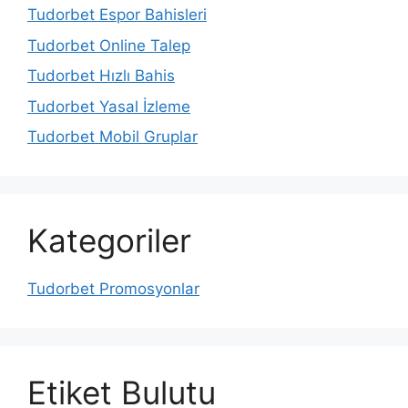
Tudorbet Espor Bahisleri
Tudorbet Online Talep
Tudorbet Hızlı Bahis
Tudorbet Yasal İzleme
Tudorbet Mobil Gruplar
Kategoriler
Tudorbet Promosyonlar
Etiket Bulutu