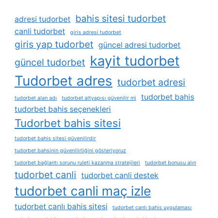
bahis sitesi tudorbet
adresi tudorbet
canli tudorbet
giris adresi tudorbet
giris yap tudorbet
güncel adresi tudorbet
kayit tudorbet
güncel tudorbet
Tudorbet adres
tudorbet adresi
tudorbet bahis
tudorbet alan adı
tudorbet altyapısı güvenilir mi
tudorbet bahis seçenekleri
Tudorbet bahis sitesi
tudorbet bahis sitesi güvenilirdir
tudorbet bahsinin güvenilirliğini gösteriyoruz
tudorbet bağlantı sorunu ruleti kazanma stratejileri
tudorbet bonusu alın
tudorbet canli
tudorbet canli destek
tudorbet canli maç izle
tudorbet canlı bahis sitesi
tudorbet canlı bahis uygulaması