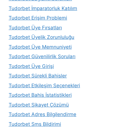
Tudorbet İmparatorluk Katılım
Tudorbet Erişim Problemi
Tudorbet Üye Fırsatları
Tudorbet Üyelik Zorunluluğu
Tudorbet Üye Memnuniyeti
Tudorbet Güvenilirlik Soruları
Tudorbet Üye Girişi
Tudorbet Sürekli Bahisler
Tudorbet Etkileşim Seçenekleri
Tudorbet Bahis İstatistikleri
Tudorbet Şikayet Çözümü
Tudorbet Adres Bilgilendirme
Tudorbet Sms Bildirimi