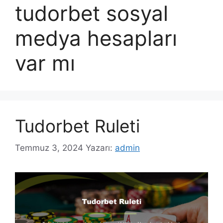
tudorbet sosyal
medya hesapları
var mı
Tudorbet Ruleti
Temmuz 3, 2024
Yazarı:
admin