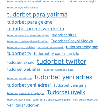
tudorbet müşteri şikayetleri
tudorbet numarası
tudorbet oyunlar erişim
tudorbet oyunu lisanslı mı
tudorbet para yatirma
tudorbet para çekme
tudorbet promosyon kodu
tudorbet sitesi
tudorbet ruleti kazanma stratejileri
Tudorbet Sosyal Medya
tudorbet sitesinin güvenilir değeri
tudorbet telegram
tudorbet spor bahisleri
tudorbet tavla oynadı
tudorbet tv
tudorbet tv canli maç izle
tudorbet twitter
tudorbet tv izle
tudorbet web sitesi
tudorbet whatsapp hattı
tudorbet yeni adres
tudorbet yasadışı mı
tudorbet yeni adresi
Tudorbet yeni giriş
Tudorbet üyelik
tudorbet yorum bilgi paylaşımı
tudorbet üye olmak
tudorbet şu anda oturum açmış
yeni adresi tudorbet
yeni giris tudorbet