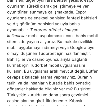
bahisleri, diğer oyunlara benzer şekilde, espor
oyunlarını sürekli olarak geliştirmeye ve yeni
oyun türleri sunmaya çalışmaktadır. Espor
oyunlarına geleneksel bahisler, fantezi bahisleri
ve dış görünüm bahisleri yoluyla bahis
oynanabilir.
Tudorbet dürüst olmayan
kullanıcılar
mobil uygulamasını canlı bahis mobil
sitemizde yayına alıyoruz. Bu makale özellikle
mobil uygulamayı indirmeyi veya Google’a üye
olmayı düşünen Tudorbet için hazırlanmıştır.
Bahisçiler ve casino oyuncularıyla bağlantı
kurmak için Tudorbet mobil uygulamasını
kullanın. Bu uygulama artık mevcut değil. Lütfen
cevapsız kalacak arama yapmayınız. Buranın
tarihi ya da insanların burada bahis oynadığı
dönemler hakkında bilginiz var mı? Bu şirket
Türkiye’de kuruldu ve daha sonra çevrimiçi
casino alanına girdi. İlk deneme. Kıbrıslı