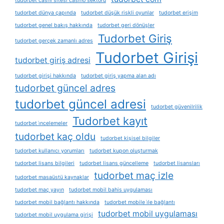
tudorbet casni sitesi casino sektörü
tudorbet dünya çapında
tudorbet düşük riskli oyunlar
tudorbet erişim
tudorbet genel bakış hakkında
tudorbet geri dönüşler
Tudorbet Giriş
tudorbet gerçek zamanlı adres
Tudorbet Girişi
tudorbet giriş adresi
tudorbet girişi hakkında
tudorbet giriş yapma alan adı
tudorbet güncel adres
tudorbet güncel adresi
tudorbet güvenilrilik
Tudorbet kayıt
tudorbet i̇ncelemeler
tudorbet kaç oldu
tudorbet kişisel bilgiler
tudorbet kullanıcı yorumları
tudorbet kupon oluşturmak
tudorbet lisans bilgileri
tudorbet lisans güncelleme
tudorbet lisansları
tudorbet maç izle
tudorbet masaüstü kaynaklar
tudorbet maç yayın
tudorbet mobil bahis uygulaması
tudorbet mobil bağlantı hakkında
tudorbet mobile i̇le bağlantı
tudorbet mobil uygulaması
tudorbet mobil uygulama girişi