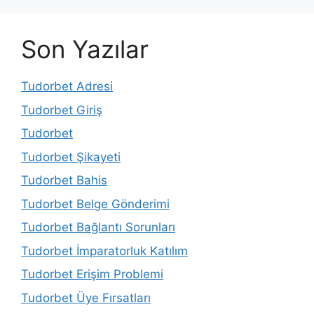
Son Yazılar
Tudorbet Adresi
Tudorbet Giriş
Tudorbet
Tudorbet Şikayeti
Tudorbet Bahis
Tudorbet Belge Gönderimi
Tudorbet Bağlantı Sorunları
Tudorbet İmparatorluk Katılım
Tudorbet Erişim Problemi
Tudorbet Üye Fırsatları