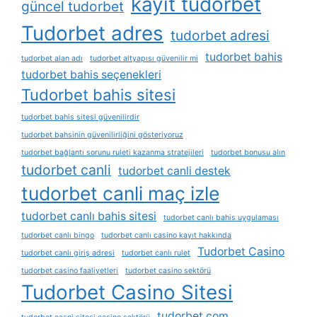
kayit tudorbet
güncel tudorbet
Tudorbet adres
tudorbet adresi
tudorbet bahis
tudorbet alan adı
tudorbet altyapısı güvenilir mi
tudorbet bahis seçenekleri
Tudorbet bahis sitesi
tudorbet bahis sitesi güvenilirdir
tudorbet bahsinin güvenilirliğini gösteriyoruz
tudorbet bağlantı sorunu ruleti kazanma stratejileri
tudorbet bonusu alın
tudorbet canli
tudorbet canli destek
tudorbet canli maç izle
tudorbet canlı bahis sitesi
tudorbet canlı bahis uygulaması
tudorbet canlı bingo
tudorbet canlı casino kayıt hakkında
Tudorbet Casino
tudorbet canlı giriş adresi
tudorbet canlı rulet
tudorbet casino faaliyetleri
tudorbet casino sektörü
Tudorbet Casino Sitesi
tudorbet com