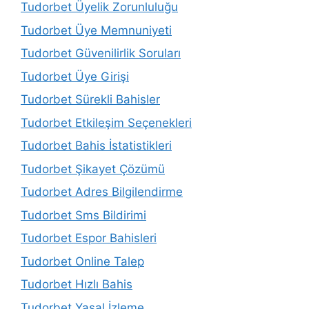
Tudorbet Üyelik Zorunluluğu
Tudorbet Üye Memnuniyeti
Tudorbet Güvenilirlik Soruları
Tudorbet Üye Girişi
Tudorbet Sürekli Bahisler
Tudorbet Etkileşim Seçenekleri
Tudorbet Bahis İstatistikleri
Tudorbet Şikayet Çözümü
Tudorbet Adres Bilgilendirme
Tudorbet Sms Bildirimi
Tudorbet Espor Bahisleri
Tudorbet Online Talep
Tudorbet Hızlı Bahis
Tudorbet Yasal İzleme