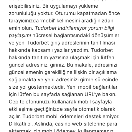
erişebilirsiniz. Bir uygulamayı yükleme
zorunluluğu yoktur. Oturumu kapatmadan önce
tarayıcınızda ‘mobil’ kelimesini aradığınızdan
emin olun.
Tudorbet i̇ndirilemiyor yorum bilgi
paylaşımı
hücresel bağlantısındaki dönüşümler
ve yeni Tudorbet giriş adreslerinin tanıtılması
hakkında kapsamlı yazılar yazdım. Tudorbet
hakkında tanıtım yazısına ulaşmak için lütfen
güncel adresinizi giriniz. Bu makale, adresinizi
güncellemenin gerekliliğine ilişkin bir açıklama
sağlamakta ve yeni adresinizi girme sürecinde
size yol göstermektedir. Yeni mobil bağlantılar
için lütfen bu sayfada sağlanan URL’ye bakın.
Cep telefonunuzu kullanarak mobil sayfayla
etkileşime geçtiğinizde sayfa otomatik olarak
açılır. Tudorbet mobil ödemeleri desteklemiyor.
Dikkatli ol. Aslında, casino web sitelerine para
aktarmak için mobil ödemeyi kullanmamanızı