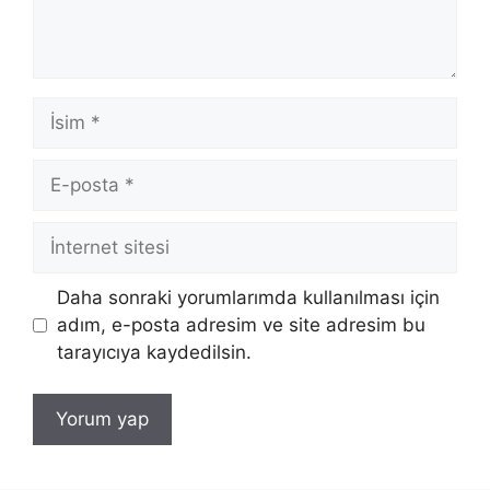
İsim
E-
posta
İnternet
sitesi
Daha sonraki yorumlarımda kullanılması için
adım, e-posta adresim ve site adresim bu
tarayıcıya kaydedilsin.