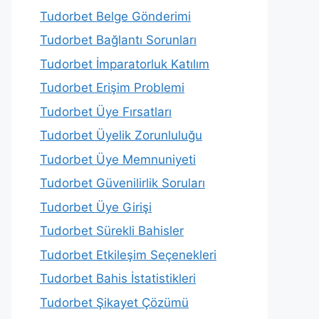
Tudorbet Belge Gönderimi
Tudorbet Bağlantı Sorunları
Tudorbet İmparatorluk Katılım
Tudorbet Erişim Problemi
Tudorbet Üye Fırsatları
Tudorbet Üyelik Zorunluluğu
Tudorbet Üye Memnuniyeti
Tudorbet Güvenilirlik Soruları
Tudorbet Üye Girişi
Tudorbet Sürekli Bahisler
Tudorbet Etkileşim Seçenekleri
Tudorbet Bahis İstatistikleri
Tudorbet Şikayet Çözümü