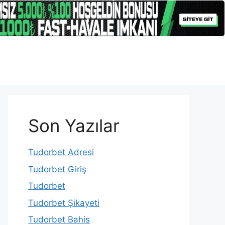
Son Yazılar
Tudorbet Adresi
Tudorbet Giriş
Tudorbet
Tudorbet Şikayeti
Tudorbet Bahis