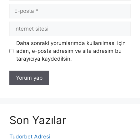
E-
posta
İnternet
sitesi
Daha sonraki yorumlarımda kullanılması için
adım, e-posta adresim ve site adresim bu
tarayıcıya kaydedilsin.
Son Yazılar
Tudorbet Adresi