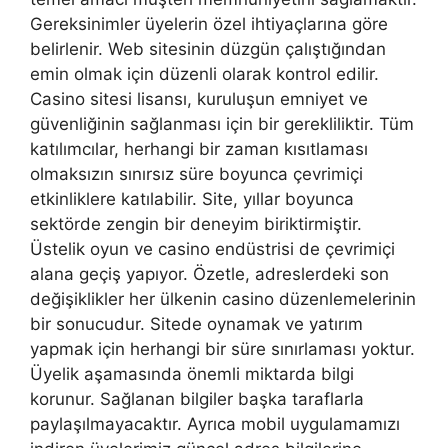
Gereksinimler üyelerin özel ihtiyaçlarına göre
belirlenir. Web sitesinin düzgün çalıştığından
emin olmak için düzenli olarak kontrol edilir.
Casino sitesi lisansı, kuruluşun emniyet ve
güvenliğinin sağlanması için bir gerekliliktir. Tüm
katılımcılar, herhangi bir zaman kısıtlaması
olmaksızın sınırsız süre boyunca çevrimiçi
etkinliklere katılabilir. Site, yıllar boyunca
sektörde zengin bir deneyim biriktirmiştir.
Üstelik oyun ve casino endüstrisi de çevrimiçi
alana geçiş yapıyor. Özetle, adreslerdeki son
değişiklikler her ülkenin casino düzenlemelerinin
bir sonucudur. Sitede oynamak ve yatırım
yapmak için herhangi bir süre sınırlaması yoktur.
Üyelik aşamasında önemli miktarda bilgi
korunur. Sağlanan bilgiler başka taraflarla
paylaşılmayacaktır. Ayrıca mobil uygulamamızı