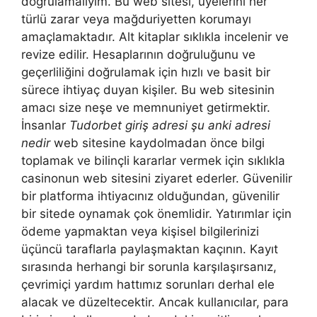
doğrulamalıyım. Bu web sitesi, üyelerini her
türlü zarar veya mağduriyetten korumayı
amaçlamaktadır. Alt kitaplar sıklıkla incelenir ve
revize edilir. Hesaplarının doğruluğunu ve
geçerliliğini doğrulamak için hızlı ve basit bir
sürece ihtiyaç duyan kişiler. Bu web sitesinin
amacı size neşe ve memnuniyet getirmektir.
İnsanlar
Tudorbet giriş adresi şu anki adresi
nedir
web sitesine kaydolmadan önce bilgi
toplamak ve bilinçli kararlar vermek için sıklıkla
casinonun web sitesini ziyaret ederler. Güvenilir
bir platforma ihtiyacınız olduğundan, güvenilir
bir sitede oynamak çok önemlidir. Yatırımlar için
ödeme yapmaktan veya kişisel bilgilerinizi
üçüncü taraflarla paylaşmaktan kaçının. Kayıt
sırasında herhangi bir sorunla karşılaşırsanız,
çevrimiçi yardım hattımız sorunları derhal ele
alacak ve düzeltecektir. Ancak kullanıcılar, para