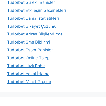
Tudorbet Sürekli Bahisler
Tudorbet Etkileşim Seçenekleri
Tudorbet Bahis İstatistikleri
Tudorbet Şikayet Çözümü
Tudorbet Adres Bilgilendirme
Tudorbet Sms Bildirimi
Tudorbet Espor Bahisleri
Tudorbet Online Talep
Tudorbet Hızlı Bahis
Tudorbet Yasal İzleme
Tudorbet Mobil Gruplar