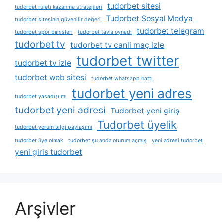
tudorbet sitesi
tudorbet ruleti kazanma stratejileri
Tudorbet Sosyal Medya
tudorbet sitesinin güvenilir değeri
tudorbet telegram
tudorbet spor bahisleri
tudorbet tavla oynadı
tudorbet tv
tudorbet tv canli maç izle
tudorbet twitter
tudorbet tv izle
tudorbet web sitesi
tudorbet whatsapp hattı
tudorbet yeni adres
tudorbet yasadışı mı
tudorbet yeni adresi
Tudorbet yeni giriş
Tudorbet üyelik
tudorbet yorum bilgi paylaşımı
tudorbet üye olmak
tudorbet şu anda oturum açmış
yeni adresi tudorbet
yeni giris tudorbet
Arşivler