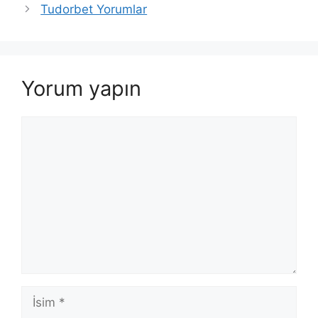
Tudorbet Yorumlar
Yorum yapın
Yorum
İsim