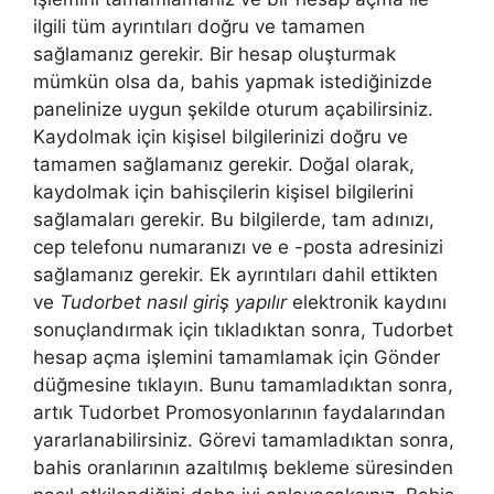
ilgili tüm ayrıntıları doğru ve tamamen
sağlamanız gerekir. Bir hesap oluşturmak
mümkün olsa da, bahis yapmak istediğinizde
panelinize uygun şekilde oturum açabilirsiniz.
Kaydolmak için kişisel bilgilerinizi doğru ve
tamamen sağlamanız gerekir. Doğal olarak,
kaydolmak için bahisçilerin kişisel bilgilerini
sağlamaları gerekir. Bu bilgilerde, tam adınızı,
cep telefonu numaranızı ve e -posta adresinizi
sağlamanız gerekir. Ek ayrıntıları dahil ettikten
ve
Tudorbet nasıl giriş yapılır
elektronik kaydını
sonuçlandırmak için tıkladıktan sonra, Tudorbet
hesap açma işlemini tamamlamak için Gönder
düğmesine tıklayın. Bunu tamamladıktan sonra,
artık Tudorbet Promosyonlarının faydalarından
yararlanabilirsiniz. Görevi tamamladıktan sonra,
bahis oranlarının azaltılmış bekleme süresinden