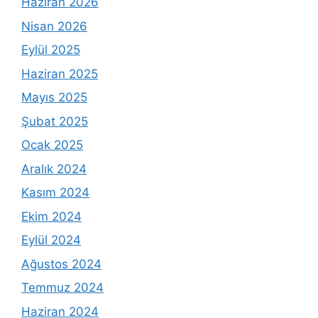
Haziran 2026
Nisan 2026
Eylül 2025
Haziran 2025
Mayıs 2025
Şubat 2025
Ocak 2025
Aralık 2024
Kasım 2024
Ekim 2024
Eylül 2024
Ağustos 2024
Temmuz 2024
Haziran 2024