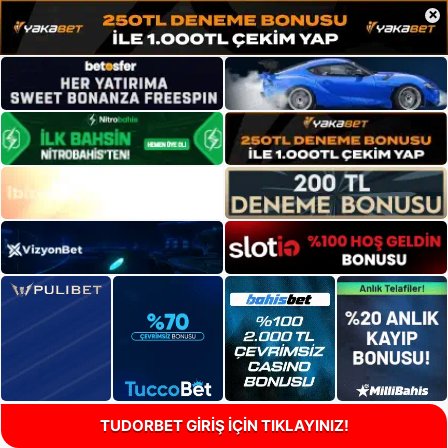
×
TUDORBET GİRİŞ İÇİN TIKLAYINIZ!