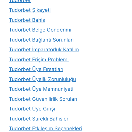
Tudorbet
Tudorbet Şikayeti
Tudorbet Bahis
Tudorbet Belge Gönderimi
Tudorbet Bağlantı Sorunları
Tudorbet İmparatorluk Katılım
Tudorbet Erişim Problemi
Tudorbet Üye Fırsatları
Tudorbet Üyelik Zorunluluğu
Tudorbet Üye Memnuniyeti
Tudorbet Güvenilirlik Soruları
Tudorbet Üye Girişi
Tudorbet Sürekli Bahisler
Tudorbet Etkileşim Seçenekleri