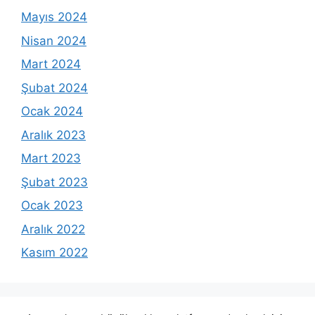
Mayıs 2024
Nisan 2024
Mart 2024
Şubat 2024
Ocak 2024
Aralık 2023
Mart 2023
Şubat 2023
Ocak 2023
Aralık 2022
Kasım 2022