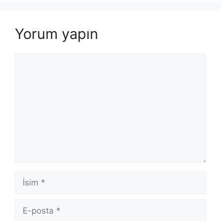
Yorum yapın
Yorum
İsim
E-
posta