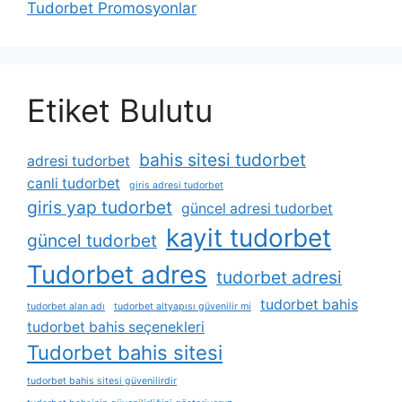
Tudorbet Promosyonlar
Etiket Bulutu
bahis sitesi tudorbet
adresi tudorbet
canli tudorbet
giris adresi tudorbet
giris yap tudorbet
güncel adresi tudorbet
kayit tudorbet
güncel tudorbet
Tudorbet adres
tudorbet adresi
tudorbet bahis
tudorbet alan adı
tudorbet altyapısı güvenilir mi
tudorbet bahis seçenekleri
Tudorbet bahis sitesi
tudorbet bahis sitesi güvenilirdir