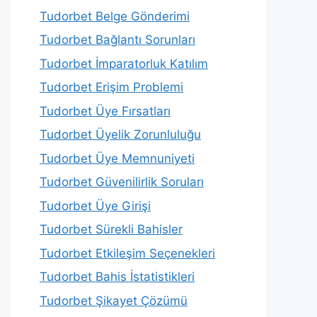
Tudorbet Belge Gönderimi
Tudorbet Bağlantı Sorunları
Tudorbet İmparatorluk Katılım
Tudorbet Erişim Problemi
Tudorbet Üye Fırsatları
Tudorbet Üyelik Zorunluluğu
Tudorbet Üye Memnuniyeti
Tudorbet Güvenilirlik Soruları
Tudorbet Üye Girişi
Tudorbet Sürekli Bahisler
Tudorbet Etkileşim Seçenekleri
Tudorbet Bahis İstatistikleri
Tudorbet Şikayet Çözümü