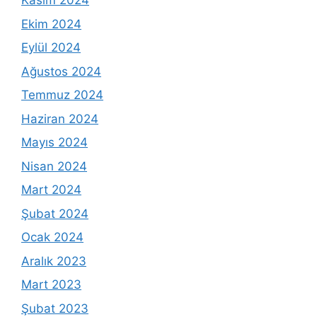
Kasım 2024
Ekim 2024
Eylül 2024
Ağustos 2024
Temmuz 2024
Haziran 2024
Mayıs 2024
Nisan 2024
Mart 2024
Şubat 2024
Ocak 2024
Aralık 2023
Mart 2023
Şubat 2023