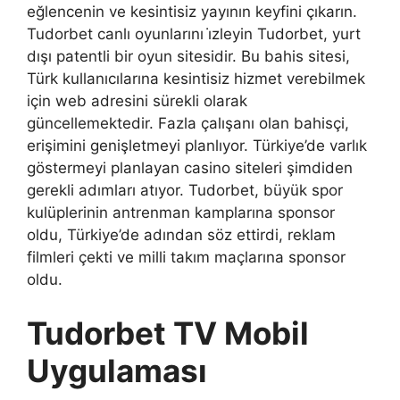
eğlencenin ve kesintisiz yayının keyfini çıkarın.
Tudorbet canlı oyunlarını i̇zleyin Tudorbet, yurt
dışı patentli bir oyun sitesidir. Bu bahis sitesi,
Türk kullanıcılarına kesintisiz hizmet verebilmek
için web adresini sürekli olarak
güncellemektedir. Fazla çalışanı olan bahisçi,
erişimini genişletmeyi planlıyor. Türkiye’de varlık
göstermeyi planlayan casino siteleri şimdiden
gerekli adımları atıyor. Tudorbet, büyük spor
kulüplerinin antrenman kamplarına sponsor
oldu, Türkiye’de adından söz ettirdi, reklam
filmleri çekti ve milli takım maçlarına sponsor
oldu.
Tudorbet TV Mobil
Uygulaması