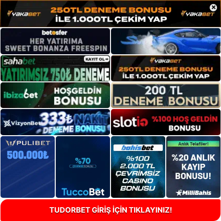
×
TUDORBET GİRİŞ İÇİN TIKLAYINIZ!