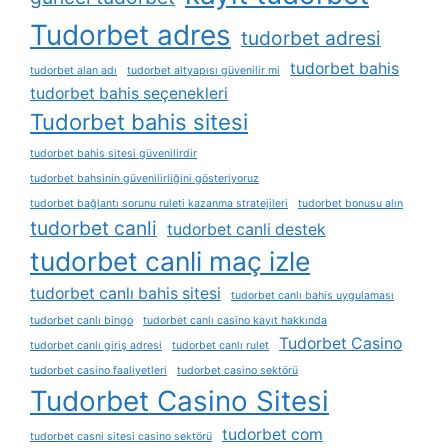
Tudorbet adres
tudorbet adresi
tudorbet bahis
tudorbet alan adı
tudorbet altyapısı güvenilir mi
tudorbet bahis seçenekleri
Tudorbet bahis sitesi
tudorbet bahis sitesi güvenilirdir
tudorbet bahsinin güvenilirliğini gösteriyoruz
tudorbet bağlantı sorunu ruleti kazanma stratejileri
tudorbet bonusu alın
tudorbet canli
tudorbet canli destek
tudorbet canli maç izle
tudorbet canlı bahis sitesi
tudorbet canlı bahis uygulaması
tudorbet canlı bingo
tudorbet canlı casino kayıt hakkında
Tudorbet Casino
tudorbet canlı giriş adresi
tudorbet canlı rulet
tudorbet casino faaliyetleri
tudorbet casino sektörü
Tudorbet Casino Sitesi
tudorbet com
tudorbet casni sitesi casino sektörü