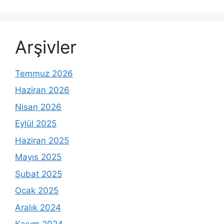
Arşivler
Temmuz 2026
Haziran 2026
Nisan 2026
Eylül 2025
Haziran 2025
Mayıs 2025
Şubat 2025
Ocak 2025
Aralık 2024