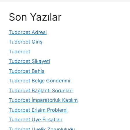
Son Yazılar
Tudorbet Adresi
Tudorbet Giriş
Tudorbet
Tudorbet Şikayeti
Tudorbet Bahis
Tudorbet Belge Gönderimi
Tudorbet Bağlantı Sorunları
Tudorbet İmparatorluk Katılım
Tudorbet Erişim Problemi
Tudorbet Üye Fırsatları
Tudorbet Üyelik Zorunluluğu