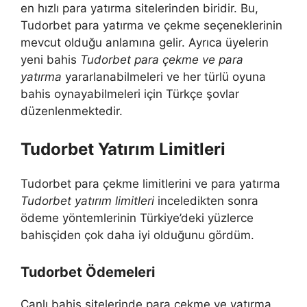
en hızlı para yatırma sitelerinden biridir. Bu,
Tudorbet para yatırma ve çekme seçeneklerinin
mevcut olduğu anlamına gelir. Ayrıca üyelerin
yeni bahis
Tudorbet para çekme ve para
yatırma
yararlanabilmeleri ve her türlü oyuna
bahis oynayabilmeleri için Türkçe şovlar
düzenlenmektedir.
Tudorbet Yatırım Limitleri
Tudorbet para çekme limitlerini ve para yatırma
Tudorbet yatırım limitleri
inceledikten sonra
ödeme yöntemlerinin Türkiye’deki yüzlerce
bahisçiden çok daha iyi olduğunu gördüm.
Tudorbet Ödemeleri
Canlı bahis sitelerinde para çekme ve yatırma