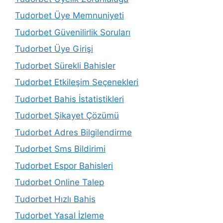
Tudorbet Üye Memnuniyeti
Tudorbet Güvenilirlik Soruları
Tudorbet Üye Girişi
Tudorbet Sürekli Bahisler
Tudorbet Etkileşim Seçenekleri
Tudorbet Bahis İstatistikleri
Tudorbet Şikayet Çözümü
Tudorbet Adres Bilgilendirme
Tudorbet Sms Bildirimi
Tudorbet Espor Bahisleri
Tudorbet Online Talep
Tudorbet Hızlı Bahis
Tudorbet Yasal İzleme