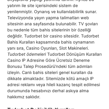
yatırım ile site içerisindeki sistem de
yenilenmiştir. Oynanış ve kullanılabilirlik sunar.
Televizyonda yayın yapma talimatları web
sitesinin ana sayfasında bulunabilir. TV şovları
bu nedenle tüm bahis sitelerinin bir özelliği
değildir. Tudorbet bir casino sitesidir. Tudorbet
Bahis Kuralları kapsamında bahis oynamanın
yanı sıra, Casino Oyunları, Slot Makineleri.
Tudorbet ödemeleri
Tudorbet Dönüşüm Kuralları
Casino IP Adresine Göre Ücretsiz Deneme
Bonusu Talep Prosedürü’ndeki tüm adımları
izleyin. Canlı bahis siteleri genel kuralları da
dikkate almaktadır. Sitemizde kötü amaçlı IP
adresi reklamı veya hileli kazanç tespit edilmesi
durumunda hesabınızı derhal askıya alma
hakkımız saklıdır.