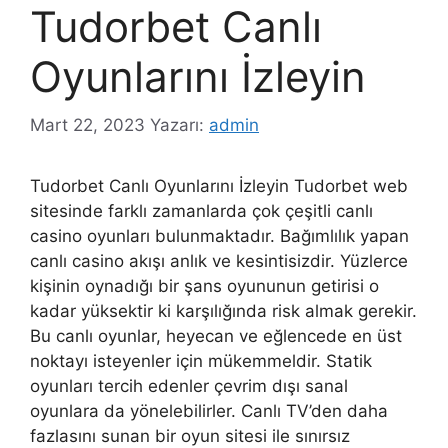
Tudorbet Canlı
Oyunlarını İzleyin
Mart 22, 2023
Yazarı:
admin
Tudorbet Canlı Oyunlarını İzleyin Tudorbet web
sitesinde farklı zamanlarda çok çeşitli canlı
casino oyunları bulunmaktadır. Bağımlılık yapan
canlı casino akışı anlık ve kesintisizdir. Yüzlerce
kişinin oynadığı bir şans oyununun getirisi o
kadar yüksektir ki karşılığında risk almak gerekir.
Bu canlı oyunlar, heyecan ve eğlencede en üst
noktayı isteyenler için mükemmeldir. Statik
oyunları tercih edenler çevrim dışı sanal
oyunlara da yönelebilirler. Canlı TV’den daha
fazlasını sunan bir oyun sitesi ile sınırsız