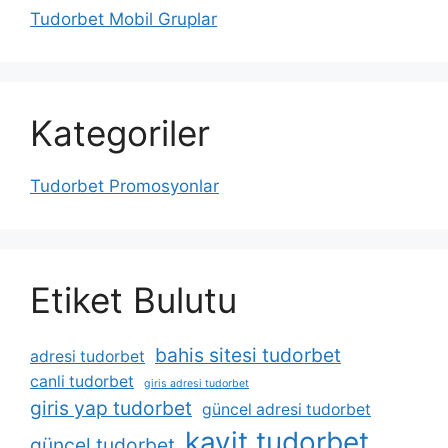
Tudorbet Mobil Gruplar
Kategoriler
Tudorbet Promosyonlar
Etiket Bulutu
bahis sitesi tudorbet
adresi tudorbet
canli tudorbet
giris adresi tudorbet
giris yap tudorbet
güncel adresi tudorbet
kayit tudorbet
güncel tudorbet