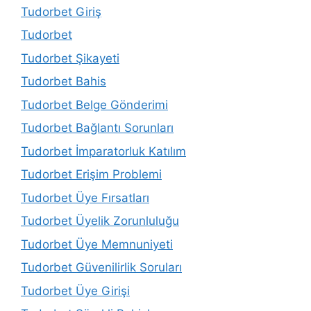
Tudorbet Giriş
Tudorbet
Tudorbet Şikayeti
Tudorbet Bahis
Tudorbet Belge Gönderimi
Tudorbet Bağlantı Sorunları
Tudorbet İmparatorluk Katılım
Tudorbet Erişim Problemi
Tudorbet Üye Fırsatları
Tudorbet Üyelik Zorunluluğu
Tudorbet Üye Memnuniyeti
Tudorbet Güvenilirlik Soruları
Tudorbet Üye Girişi