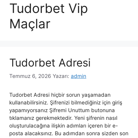
Tudorbet Vip
Maçlar
Tudorbet Adresi
Temmuz 6, 2026
Yazarı:
admin
Tudorbet Adresi hiçbir sorun yaşamadan
kullanabilirsiniz. Şifrenizi bilmediğiniz için giriş
yapamıyorsanız Şifremi Unuttum butonuna
tıklamanız gerekmektedir. Yeni şifrenin nasıl
oluşturulacağına ilişkin adımları içeren bir e-
posta alacaksınız. Bu adımdan sonra sizden son