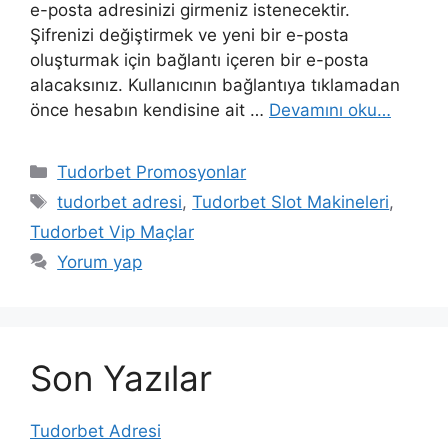
e-posta adresinizi girmeniz istenecektir.
Şifrenizi değiştirmek ve yeni bir e-posta
oluşturmak için bağlantı içeren bir e-posta
alacaksınız. Kullanıcının bağlantıya tıklamadan
önce hesabın kendisine ait …
Devamını oku…
Kategoriler
Tudorbet Promosyonlar
Etiketler
tudorbet adresi
,
Tudorbet Slot Makineleri
,
Tudorbet Vip Maçlar
Yorum yap
Son Yazılar
Tudorbet Adresi