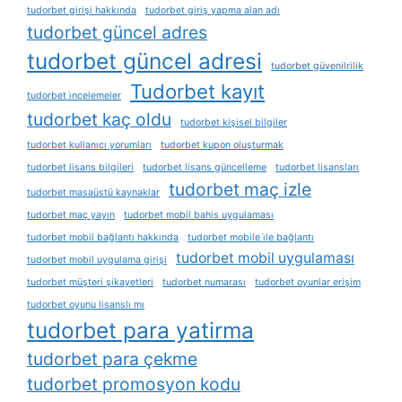
tudorbet girişi hakkında
tudorbet giriş yapma alan adı
tudorbet güncel adres
tudorbet güncel adresi
tudorbet güvenilrilik
Tudorbet kayıt
tudorbet i̇ncelemeler
tudorbet kaç oldu
tudorbet kişisel bilgiler
tudorbet kullanıcı yorumları
tudorbet kupon oluşturmak
tudorbet lisans bilgileri
tudorbet lisans güncelleme
tudorbet lisansları
tudorbet maç izle
tudorbet masaüstü kaynaklar
tudorbet maç yayın
tudorbet mobil bahis uygulaması
tudorbet mobil bağlantı hakkında
tudorbet mobile i̇le bağlantı
tudorbet mobil uygulaması
tudorbet mobil uygulama girişi
tudorbet müşteri şikayetleri
tudorbet numarası
tudorbet oyunlar erişim
tudorbet oyunu lisanslı mı
tudorbet para yatirma
tudorbet para çekme
tudorbet promosyon kodu