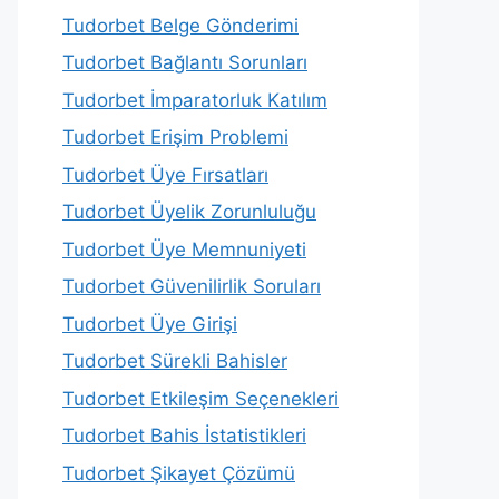
Tudorbet Belge Gönderimi
Tudorbet Bağlantı Sorunları
Tudorbet İmparatorluk Katılım
Tudorbet Erişim Problemi
Tudorbet Üye Fırsatları
Tudorbet Üyelik Zorunluluğu
Tudorbet Üye Memnuniyeti
Tudorbet Güvenilirlik Soruları
Tudorbet Üye Girişi
Tudorbet Sürekli Bahisler
Tudorbet Etkileşim Seçenekleri
Tudorbet Bahis İstatistikleri
Tudorbet Şikayet Çözümü