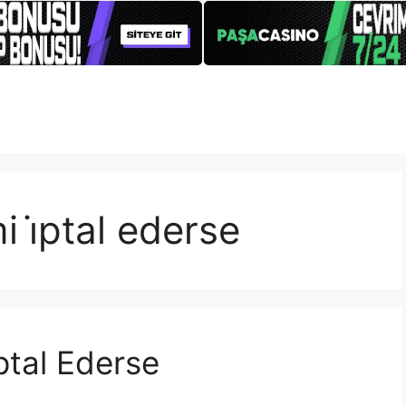
i i̇ptal ederse
ptal Ederse