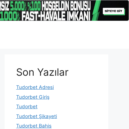
Son Yazılar
Tudorbet Adresi
Tudorbet Giriş
Tudorbet
Tudorbet Şikayeti
Tudorbet Bahis