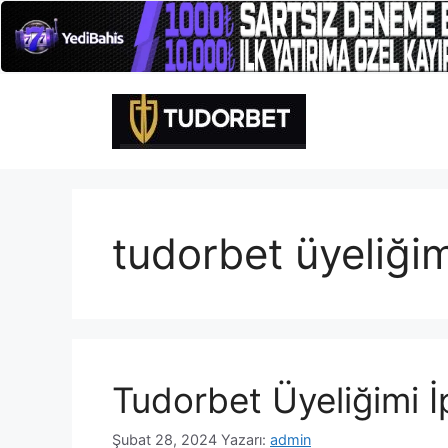
İçeriğe
atla
tudorbet üyeliğim
Tudorbet Üyeliğimi İ
Şubat 28, 2024
Yazarı:
admin