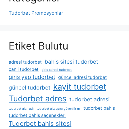
Tudorbet Promosyonlar
Etiket Bulutu
bahis sitesi tudorbet
adresi tudorbet
canli tudorbet
giris adresi tudorbet
giris yap tudorbet
güncel adresi tudorbet
kayit tudorbet
güncel tudorbet
Tudorbet adres
tudorbet adresi
tudorbet bahis
tudorbet alan adı
tudorbet altyapısı güvenilir mi
tudorbet bahis seçenekleri
Tudorbet bahis sitesi