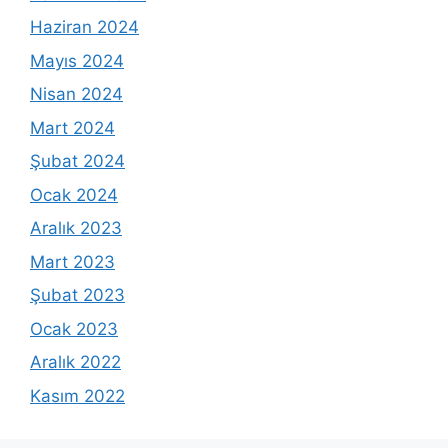
Haziran 2024
Mayıs 2024
Nisan 2024
Mart 2024
Şubat 2024
Ocak 2024
Aralık 2023
Mart 2023
Şubat 2023
Ocak 2023
Aralık 2022
Kasım 2022