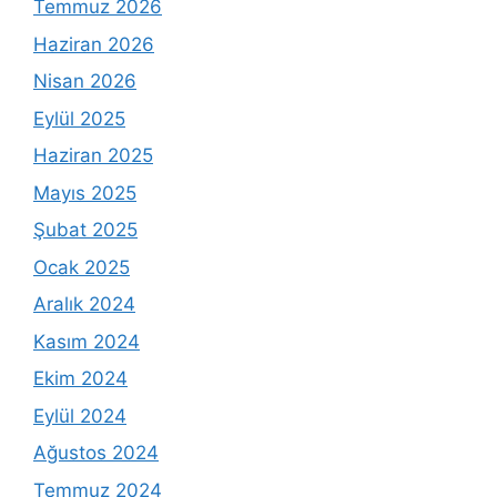
Temmuz 2026
Haziran 2026
Nisan 2026
Eylül 2025
Haziran 2025
Mayıs 2025
Şubat 2025
Ocak 2025
Aralık 2024
Kasım 2024
Ekim 2024
Eylül 2024
Ağustos 2024
Temmuz 2024