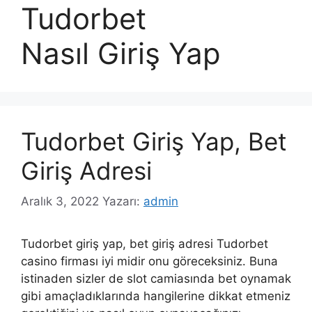
Tudorbet
Nasıl Giriş Yap
Tudorbet Giriş Yap, Bet
Giriş Adresi
Aralık 3, 2022
Yazarı:
admin
Tudorbet giriş yap, bet giriş adresi Tudorbet
casino firması iyi midir onu göreceksiniz. Buna
istinaden sizler de slot camiasında bet oynamak
gibi amaçladıklarında hangilerine dikkat etmeniz