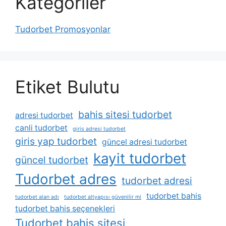
Kategoriler
Tudorbet Promosyonlar
Etiket Bulutu
bahis sitesi tudorbet
adresi tudorbet
canli tudorbet
giris adresi tudorbet
giris yap tudorbet
güncel adresi tudorbet
kayit tudorbet
güncel tudorbet
Tudorbet adres
tudorbet adresi
tudorbet bahis
tudorbet alan adı
tudorbet altyapısı güvenilir mi
tudorbet bahis seçenekleri
Tudorbet bahis sitesi