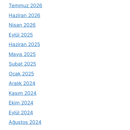
Temmuz 2026
Haziran 2026
Nisan 2026
Eylül 2025
Haziran 2025
Mayıs 2025
Şubat 2025
Ocak 2025
Aralık 2024
Kasım 2024
Ekim 2024
Eylül 2024
Ağustos 2024