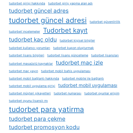
tudorbet girişi hakkında
tudorbet giriş yapma alan adı
tudorbet güncel adres
tudorbet güncel adresi
tudorbet güvenilrilik
Tudorbet kayıt
tudorbet i̇ncelemeler
tudorbet kaç oldu
tudorbet kişisel bilgiler
tudorbet kullanıcı yorumları
tudorbet kupon oluşturmak
tudorbet lisans bilgileri
tudorbet lisans güncelleme
tudorbet lisansları
tudorbet maç izle
tudorbet masaüstü kaynaklar
tudorbet maç yayın
tudorbet mobil bahis uygulaması
tudorbet mobil bağlantı hakkında
tudorbet mobile i̇le bağlantı
tudorbet mobil uygulaması
tudorbet mobil uygulama girişi
tudorbet müşteri şikayetleri
tudorbet numarası
tudorbet oyunlar erişim
tudorbet oyunu lisanslı mı
tudorbet para yatirma
tudorbet para çekme
tudorbet promosyon kodu