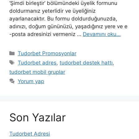
‘Şimdi birleştir’ bölümündeki üyelik formunu
doldurmanız yeterlidir ve üyeliğiniz
ayarlanacaktır. Bu formu doldurduğunuzda,
adınızı, doğum gününüzü, yaşadığınız yere ve e
-posta adresinizi vermeniz …
Devamını oku…
Kategoriler
Tudorbet Promosyonlar
Etiketler
Tudorbet adres
,
tudorbet destek hattı
,
tudorbet mobil gruplar
Yorum yap
Son Yazılar
Tudorbet Adresi