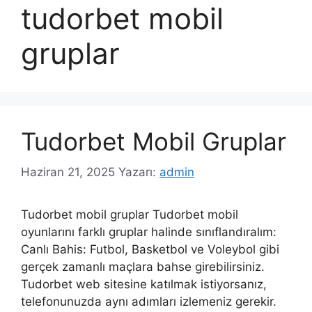
tudorbet mobil
gruplar
Tudorbet Mobil Gruplar
Haziran 21, 2025
Yazarı:
admin
Tudorbet mobil gruplar Tudorbet mobil
oyunlarını farklı gruplar halinde sınıflandıralım:
Canlı Bahis: Futbol, Basketbol ve Voleybol gibi
gerçek zamanlı maçlara bahse girebilirsiniz.
Tudorbet web sitesine katılmak istiyorsanız,
telefonunuzda aynı adımları izlemeniz gerekir.