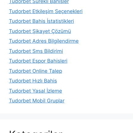
Tudorbet Sürekli Bahisler
Tudorbet Etkileşim Seçenekleri
Tudorbet Bahis İstatistikleri
Tudorbet Şikayet Çözümü
Tudorbet Adres Bilgilendirme
Tudorbet Sms Bildirimi
Tudorbet Espor Bahisleri
Tudorbet Online Talep
Tudorbet Hızlı Bahis
Tudorbet Yasal İzleme
Tudorbet Mobil Gruplar