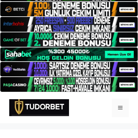
İçeriğe
atla
Menü