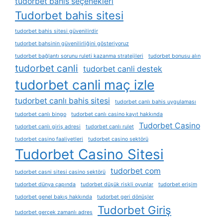
tudorbet bahis seçenekleri
Tudorbet bahis sitesi
tudorbet bahis sitesi güvenilirdir
tudorbet bahsinin güvenilirliğini gösteriyoruz
tudorbet bağlantı sorunu ruleti kazanma stratejileri
tudorbet bonusu alın
tudorbet canli
tudorbet canli destek
tudorbet canli maç izle
tudorbet canlı bahis sitesi
tudorbet canlı bahis uygulaması
tudorbet canlı bingo
tudorbet canlı casino kayıt hakkında
Tudorbet Casino
tudorbet canlı giriş adresi
tudorbet canlı rulet
tudorbet casino faaliyetleri
tudorbet casino sektörü
Tudorbet Casino Sitesi
tudorbet com
tudorbet casni sitesi casino sektörü
tudorbet dünya çapında
tudorbet düşük riskli oyunlar
tudorbet erişim
tudorbet genel bakış hakkında
tudorbet geri dönüşler
Tudorbet Giriş
tudorbet gerçek zamanlı adres