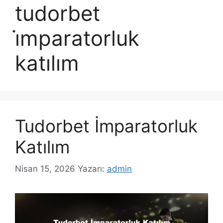
tudorbet
i̇mparatorluk
katılım
Tudorbet İmparatorluk
Katılım
Nisan 15, 2026
Yazarı:
admin