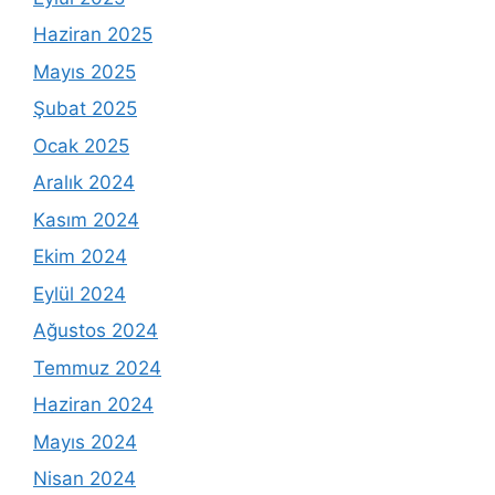
Haziran 2025
Mayıs 2025
Şubat 2025
Ocak 2025
Aralık 2024
Kasım 2024
Ekim 2024
Eylül 2024
Ağustos 2024
Temmuz 2024
Haziran 2024
Mayıs 2024
Nisan 2024