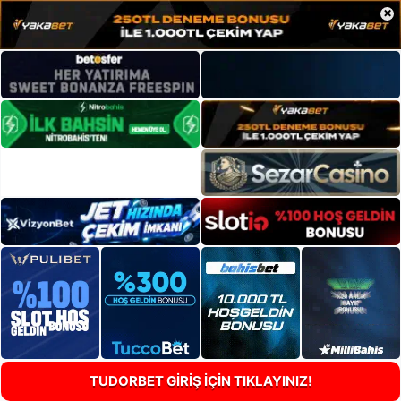
×
TUDORBET GİRİŞ İÇİN TIKLAYINIZ!