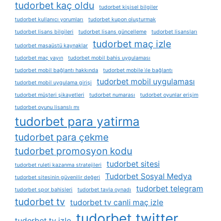
tudorbet kaç oldu
tudorbet kişisel bilgiler
tudorbet kullanıcı yorumları
tudorbet kupon oluşturmak
tudorbet lisans bilgileri
tudorbet lisans güncelleme
tudorbet lisansları
tudorbet maç izle
tudorbet masaüstü kaynaklar
tudorbet maç yayın
tudorbet mobil bahis uygulaması
tudorbet mobil bağlantı hakkında
tudorbet mobile i̇le bağlantı
tudorbet mobil uygulaması
tudorbet mobil uygulama girişi
tudorbet müşteri şikayetleri
tudorbet numarası
tudorbet oyunlar erişim
tudorbet oyunu lisanslı mı
tudorbet para yatirma
tudorbet para çekme
tudorbet promosyon kodu
tudorbet sitesi
tudorbet ruleti kazanma stratejileri
Tudorbet Sosyal Medya
tudorbet sitesinin güvenilir değeri
tudorbet telegram
tudorbet spor bahisleri
tudorbet tavla oynadı
tudorbet tv
tudorbet tv canli maç izle
tudorbet twitter
tudorbet tv izle