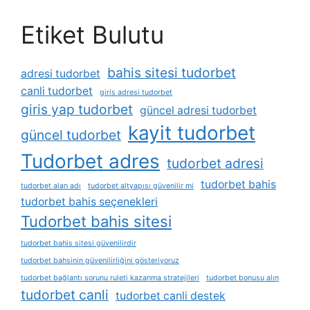
Etiket Bulutu
bahis sitesi tudorbet
adresi tudorbet
canli tudorbet
giris adresi tudorbet
giris yap tudorbet
güncel adresi tudorbet
kayit tudorbet
güncel tudorbet
Tudorbet adres
tudorbet adresi
tudorbet bahis
tudorbet alan adı
tudorbet altyapısı güvenilir mi
tudorbet bahis seçenekleri
Tudorbet bahis sitesi
tudorbet bahis sitesi güvenilirdir
tudorbet bahsinin güvenilirliğini gösteriyoruz
tudorbet bağlantı sorunu ruleti kazanma stratejileri
tudorbet bonusu alın
tudorbet canli
tudorbet canli destek