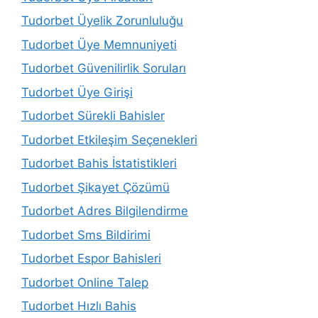
Tudorbet Üyelik Zorunluluğu
Tudorbet Üye Memnuniyeti
Tudorbet Güvenilirlik Soruları
Tudorbet Üye Girişi
Tudorbet Sürekli Bahisler
Tudorbet Etkileşim Seçenekleri
Tudorbet Bahis İstatistikleri
Tudorbet Şikayet Çözümü
Tudorbet Adres Bilgilendirme
Tudorbet Sms Bildirimi
Tudorbet Espor Bahisleri
Tudorbet Online Talep
Tudorbet Hızlı Bahis