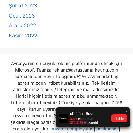
Şubat 2023
Ocak 2023
Aralık 2022
Kasım 2022
Avrasya'nın en büyük reklam platformunda olmak için
Microsoft Teams:
reklam@avrasyamarketing.com
adresimizden veya Telegram: @Avrasyamarketing
adresimizden irtibat kurabilirsiniz. (Tek iletişim
adreslerimiz teams / telegram ve mail adresimizdir.
Harici hiçbir iletişim adresimiz bulunmamaktadır.
Lütfen itibar etmeyiniz.) Türkiye yasalarına göre 7258
sayılı kanun uyarınca yasa dışı bahis oynamanın
cezaları mevcuttur. Şu an bulunduğunuz site hiç bir
şekilde illegal bahis oyunları oynatmıyor ve oynamaya
aracı olmuyordur.
onwin
|
coinplaystar
|
anlıkbahis
|