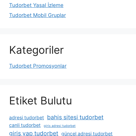
Tudorbet Yasal İzleme
Tudorbet Mobil Gruplar
Kategoriler
Tudorbet Promosyonlar
Etiket Bulutu
bahis sitesi tudorbet
adresi tudorbet
canli tudorbet
giris adresi tudorbet
giris yap tudorbet
güncel adresi tudorbet