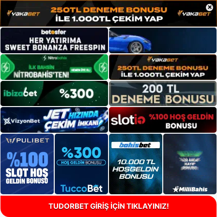
×
TUDORBET GİRİŞ İÇİN TIKLAYINIZ!