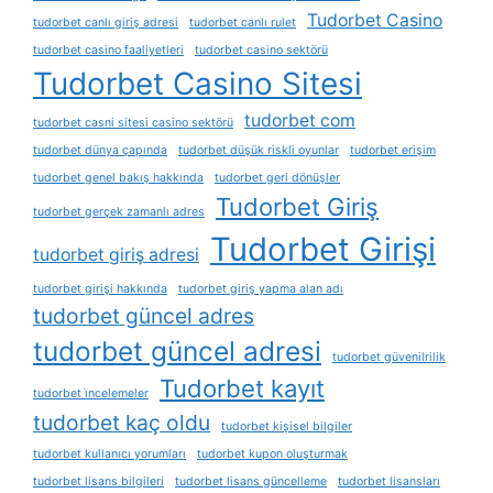
Tudorbet Casino
tudorbet canlı giriş adresi
tudorbet canlı rulet
tudorbet casino faaliyetleri
tudorbet casino sektörü
Tudorbet Casino Sitesi
tudorbet com
tudorbet casni sitesi casino sektörü
tudorbet dünya çapında
tudorbet düşük riskli oyunlar
tudorbet erişim
tudorbet genel bakış hakkında
tudorbet geri dönüşler
Tudorbet Giriş
tudorbet gerçek zamanlı adres
Tudorbet Girişi
tudorbet giriş adresi
tudorbet girişi hakkında
tudorbet giriş yapma alan adı
tudorbet güncel adres
tudorbet güncel adresi
tudorbet güvenilrilik
Tudorbet kayıt
tudorbet i̇ncelemeler
tudorbet kaç oldu
tudorbet kişisel bilgiler
tudorbet kullanıcı yorumları
tudorbet kupon oluşturmak
tudorbet lisans bilgileri
tudorbet lisans güncelleme
tudorbet lisansları