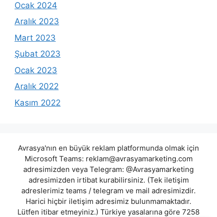
Ocak 2024
Aralık 2023
Mart 2023
Şubat 2023
Ocak 2023
Aralık 2022
Kasım 2022
Avrasya'nın en büyük reklam platformunda olmak için
Microsoft Teams:
reklam@avrasyamarketing.com
adresimizden veya Telegram: @Avrasyamarketing
adresimizden irtibat kurabilirsiniz. (Tek iletişim
adreslerimiz teams / telegram ve mail adresimizdir.
Harici hiçbir iletişim adresimiz bulunmamaktadır.
Lütfen itibar etmeyiniz.) Türkiye yasalarına göre 7258