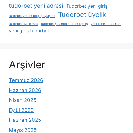
tudorbet yeni adresi
Tudorbet yeni giriş
Tudorbet üyelik
tudorbet yorum bilgi paylaşımı
tudorbet üye olmak
tudorbet şu anda oturum açmış
yeni adresi tudorbet
yeni giris tudorbet
Arşivler
Temmuz 2026
Haziran 2026
Nisan 2026
Eylül 2025
Haziran 2025
Mayıs 2025