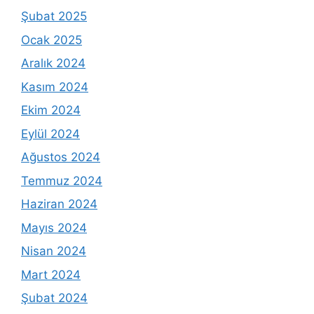
Şubat 2025
Ocak 2025
Aralık 2024
Kasım 2024
Ekim 2024
Eylül 2024
Ağustos 2024
Temmuz 2024
Haziran 2024
Mayıs 2024
Nisan 2024
Mart 2024
Şubat 2024