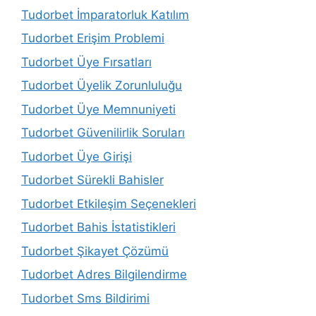
Tudorbet İmparatorluk Katılım
Tudorbet Erişim Problemi
Tudorbet Üye Fırsatları
Tudorbet Üyelik Zorunluluğu
Tudorbet Üye Memnuniyeti
Tudorbet Güvenilirlik Soruları
Tudorbet Üye Girişi
Tudorbet Sürekli Bahisler
Tudorbet Etkileşim Seçenekleri
Tudorbet Bahis İstatistikleri
Tudorbet Şikayet Çözümü
Tudorbet Adres Bilgilendirme
Tudorbet Sms Bildirimi