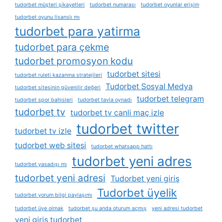
tudorbet müşteri şikayetleri
tudorbet numarası
tudorbet oyunlar erişim
tudorbet oyunu lisanslı mı
tudorbet para yatirma
tudorbet para çekme
tudorbet promosyon kodu
tudorbet sitesi
tudorbet ruleti kazanma stratejileri
Tudorbet Sosyal Medya
tudorbet sitesinin güvenilir değeri
tudorbet telegram
tudorbet spor bahisleri
tudorbet tavla oynadı
tudorbet tv
tudorbet tv canli maç izle
tudorbet twitter
tudorbet tv izle
tudorbet web sitesi
tudorbet whatsapp hattı
tudorbet yeni adres
tudorbet yasadışı mı
tudorbet yeni adresi
Tudorbet yeni giriş
Tudorbet üyelik
tudorbet yorum bilgi paylaşımı
tudorbet üye olmak
tudorbet şu anda oturum açmış
yeni adresi tudorbet
yeni giris tudorbet