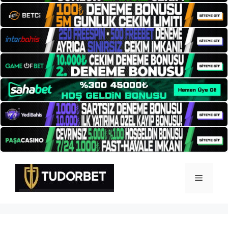
İçeriğe
atla
Menü