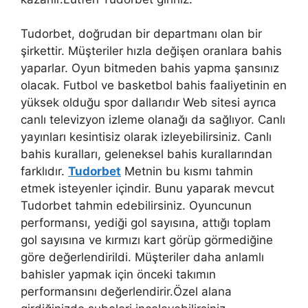
Tudorbet, doğrudan bir departmanı olan bir
şirkettir. Müşteriler hızla değişen oranlara bahis
yaparlar. Oyun bitmeden bahis yapma şansınız
olacak. Futbol ve basketbol bahis faaliyetinin en
yüksek olduğu spor dallarıdır Web sitesi ayrıca
canlı televizyon izleme olanağı da sağlıyor. Canlı
yayınları kesintisiz olarak izleyebilirsiniz. Canlı
bahis kuralları, geleneksel bahis kurallarından
farklıdır.
Tudorbet
Metnin bu kısmı tahmin
etmek isteyenler içindir. Bunu yaparak mevcut
Tudorbet tahmin edebilirsiniz. Oyuncunun
performansı, yediği gol sayısına, attığı toplam
gol sayısına ve kırmızı kart görüp görmediğine
göre değerlendirildi. Müşteriler daha anlamlı
bahisler yapmak için önceki takımın
performansını değerlendirir.Özel alana