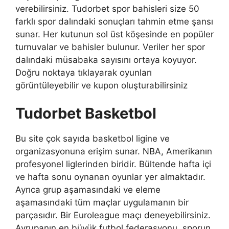
verebilirsiniz. Tudorbet spor bahisleri size 50
farklı spor dalındaki sonuçları tahmin etme şansı
sunar. Her kutunun sol üst köşesinde en popüler
turnuvalar ve bahisler bulunur. Veriler her spor
dalındaki müsabaka sayısını ortaya koyuyor.
Doğru noktaya tıklayarak oyunları
görüntüleyebilir ve kupon oluşturabilirsiniz
Tudorbet Basketbol
Bu site çok sayıda basketbol ligine ve
organizasyonuna erişim sunar. NBA, Amerikanın
profesyonel liglerinden biridir. Bültende hafta içi
ve hafta sonu oynanan oyunlar yer almaktadır.
Ayrıca grup aşamasındaki ve eleme
aşamasındaki tüm maçlar uygulamanın bir
parçasıdır. Bir Euroleague maçı deneyebilirsiniz.
Avrupanın en büyük futbol federasyonu, sporun