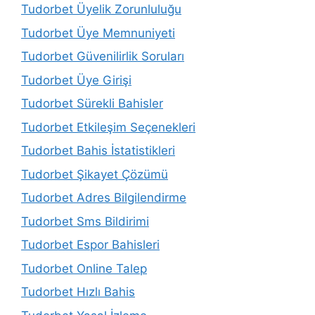
Tudorbet Üyelik Zorunluluğu
Tudorbet Üye Memnuniyeti
Tudorbet Güvenilirlik Soruları
Tudorbet Üye Girişi
Tudorbet Sürekli Bahisler
Tudorbet Etkileşim Seçenekleri
Tudorbet Bahis İstatistikleri
Tudorbet Şikayet Çözümü
Tudorbet Adres Bilgilendirme
Tudorbet Sms Bildirimi
Tudorbet Espor Bahisleri
Tudorbet Online Talep
Tudorbet Hızlı Bahis