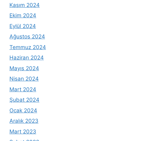
Kasım 2024
Ekim 2024
Eylül 2024
Ağustos 2024
Temmuz 2024
Haziran 2024
Mayıs 2024
Nisan 2024
Mart 2024
Şubat 2024
Ocak 2024
Aralık 2023
Mart 2023